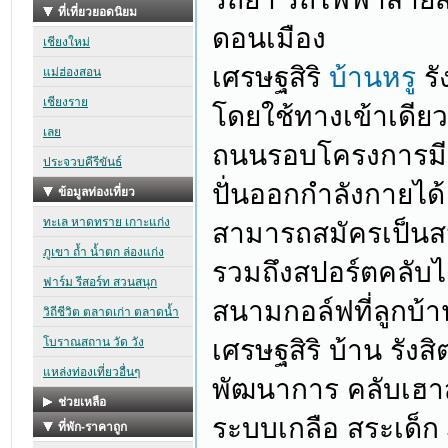
ดอนเมือง
เศรษฐสิริ
บ้านหรู
รั
โดยใช้ทางเข้าเดียว
ถนนรอบโครงการมีกา
ปั่นออกกำลังกายได
สามารถสมัครเป็น
รวมถึงสปอร์ตคลับได
สนามกอล์ฟที่ลูกบ้
เศรษฐสิริ บ้าน รังส
พัฒนาการ คลับเฮาส์
ระบบเกลือ สระเด็ก