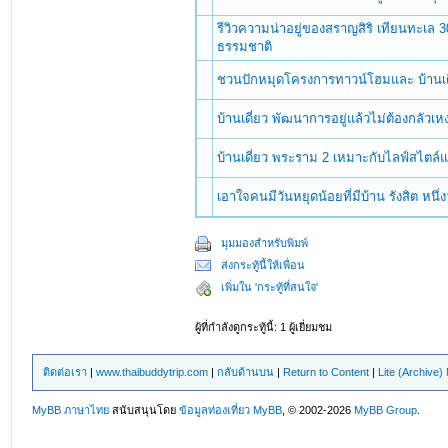
รีวิวความน่าอยู่ของสราญสิริ เทียนทะเล 
ธรรมชาติ
ชวนปักหมุดโครงการทาวน์โฮมและ บ้านเด
บ้านเดี่ยว พัฒนาการอยู่แล้วไม่ต้องกลัว
บ้านเดี่ยว พระราม 2 เหมาะกับไลฟ์สไตล์แ
เอาใจคนมีวันหยุดน้อยที่มีบ้าน รังสิต หนึ่งว
มุมมองสำหรับพิมพ์
ส่งกระทู้นี้ให้เพื่อน
เพิ่มใน 'กระทู้ที่สนใจ'
ผู้ที่กำลังดูกระทู้นี้: 1 ผู้เยี่ยมชม
ติดต่อเรา
|
www.thaibuddytrip.com
|
กลับด้านบน
|
Return to Content
|
Lite (Archive
MyBB ภาษาไทย
สนับสนุนโดย
ข้อมูลท่องเที่ยว
MyBB
, © 2002-2026
MyBB Group
.