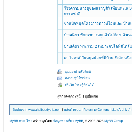
รีวิวความน่าอยู่ของสราญสิริ เทียนทะเล 
ธรรมชาติ
ชวนปักหมุดโครงการทาวน์โฮมและ บ้านเด
บ้านเดี่ยว พัฒนาการอยู่แล้วไม่ต้องกลัว
บ้านเดี่ยว พระราม 2 เหมาะกับไลฟ์สไตล์แ
เอาใจคนมีวันหยุดน้อยที่มีบ้าน รังสิต หนึ่งว
มุมมองสำหรับพิมพ์
ส่งกระทู้นี้ให้เพื่อน
เพิ่มใน 'กระทู้ที่สนใจ'
ผู้ที่กำลังดูกระทู้นี้: 1 ผู้เยี่ยมชม
ติดต่อเรา
|
www.thaibuddytrip.com
|
กลับด้านบน
|
Return to Content
|
Lite (Archive
MyBB ภาษาไทย
สนับสนุนโดย
ข้อมูลท่องเที่ยว
MyBB
, © 2002-2026
MyBB Group
.