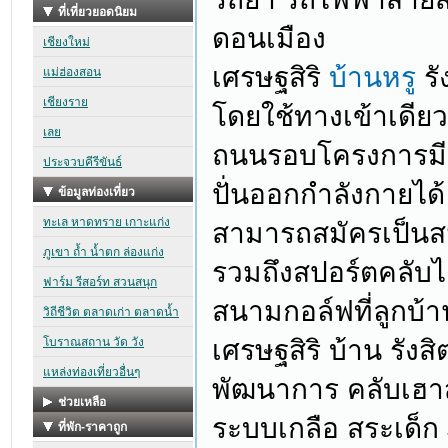
ดอนเมือง
เศรษฐสิริ
บ้านหรู
รั
โดยใช้ทางเข้าเดียว
ถนนรอบโครงการมีกา
ปั่นออกกำลังกายได
สามารถสมัครเป็น
รวมถึงสปอร์ตคลับได
สนามกอล์ฟที่ลูกบ้
เศรษฐสิริ บ้าน รังส
พัฒนาการ คลับเฮาส์
ระบบเกลือ สระเด็ก