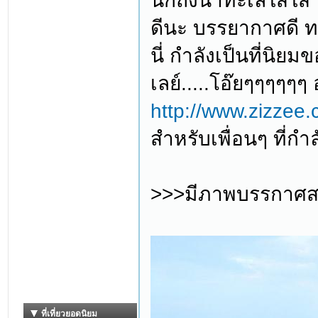
นึกถึงน้ำทะเลใสใส ท
ดีนะ บรรยากาศดี ทะ
นี่ กำลังเป็นที่นิย
เลย์.....โอ๊ยๆๆๆๆๆ
http://www.zizzee.
สำหรับเพื่อนๆ ที่กำล
>>>มีภาพบรรกาศสวย