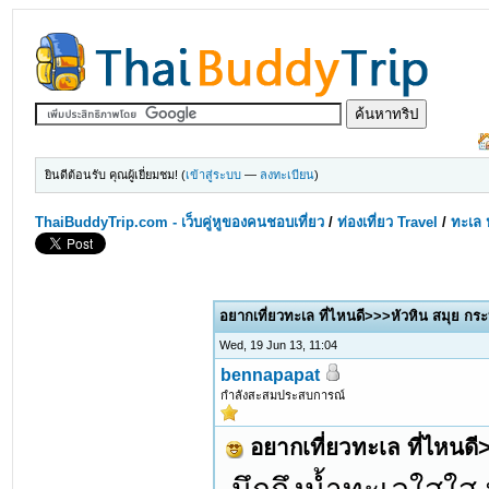
ยินดีต้อนรับ คุณผู้เยี่ยมชม! (
เข้าสู่ระบบ
—
ลงทะเบียน
)
ThaiBuddyTrip.com - เว็บคู่หูของคนชอบเที่ยว
/
ท่องเที่ยว Travel
/
ทะเล 
0 Votes - 0 Average
1
2
3
4
5
อยากเที่ยวทะเล ที่ไหนดี>>>หัวหิน สมุย กระบ
Wed, 19 Jun 13, 11:04
bennapapat
กำลังสะสมประสบการณ์
อยากเที่ยวทะเล ที่ไหนดี>