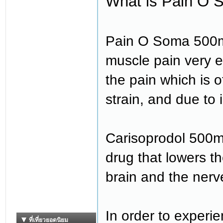
What is Pain O
Pain O Soma 500mg
muscle pain very eff
the pain which is 
strain, and due to i
Carisoprodol 500mg 
drug that lowers t
brain and the nerv
In order to experien