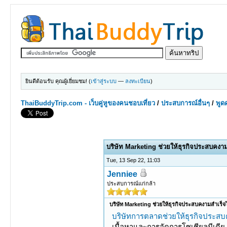
ยินดีต้อนรับ คุณผู้เยี่ยมชม! (
เข้าสู่ระบบ
—
ลงทะเบียน
)
ThaiBuddyTrip.com - เว็บคู่หูของคนชอบเที่ยว
/
ประสบการณ์อื่นๆ
/
พูดค
0 Votes - 0 Average
1
2
3
4
5
บริษัท Marketing ช่วยให้ธุรกิจประสบคงาม
Tue, 13 Sep 22, 11:03
Jenniee
ประสบการณ์แก่กล้า
บริษัท Marketing ช่วยให้ธุรกิจประสบคงามสำเร็จ
บริษัทการตลาดช่วยให้ธุรกิจประสบ
เนื้อหาและการจัดการโซเชียลมีเดีย