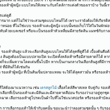
ก รองเท้าผู้หญิง แบบไหนให้เหมาะกับสไตล์การแต่งตัวของเราบ้าง วันนี้เ
แต่ดูดี
รมาก แต่ก็ไม่ใช่ว่าจะสวมชุดแบบไหนก็ได้ เพราะเรายังต้องให้เกียรติสถา
้นมาหน่อย ที่ไม่ใช่แบบ รองเท้าแตะผู้หญิง แบบนั้นขอเก็บไว้ใส่ในวันพักผ่อ
บด้วยเบลเซอร์ หรือจะเป็นรองเท้าหัวเหลี่ยมมีสายรัดส้น แมทช์กับกาง
ง
บ รองเท้าส้นสูง แล้วจะเลือกส้นสูงแบบไหนให้ได้ลุคที่ดูดีได้ เบื้องต้นคือต
ญิง ส้นสูงต้องเป็นแบบปลายเปิด จะเปิดทั้งหลังเท้าหรือมีสายคาดก็ได้ 
ก็จะเพิ่มความโดดเด่นขึ้นไปอีก หากเป็นงานกลางวันเลือกส้นสูงที่มีการด
ี่มีส้นก็ได้เช่นกัน
 รองเท้าผู้หญิง ที่เป็นส้นเข็มปลายแหลม จะให้ได้ลุคสาวมั่น หรือรองเท้า
ที่ใส่ต้องมาแนวหวาน เช่น
เดรสลูกไม้
เสื้อสไตล์สีพาสเทล จับคู่กับ รองเท
ลือกที่เป็นรองเท้าแตะมีส้นและมีสายคาดสีอ่อน รับรองว่าเอาอยู่ทุกช
ูดฉาด เลือกรองเท้าคู่โปรดเป็นผ้าใบที่ไม่ใช่แนวสปอร์ต หรือรองเท้าบัลเล่ต
นัก การเลือกรองเท้าให้เข้ากับลุคนั้น ขอแนะนำว่าลองสวมชุดนั้น ๆ กับร