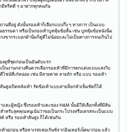
รามีทริคดี ๆ มาฝากทุกคนกัน
นที่อยู่ ดังนั้นรองเท้าก็เลือกแบบกึ่ง ๆ ทางการ เป็นแบบ
นธรรมดา หรือเป็นรองเท้าบูทหุ้มข้อสั้น เช่น บูทหุ้มข้อหนังนิ่ม
เกงขากระบอกผ้านิ่มก็ดูดีไม่น้อยและไม่เป็นทางการจนเกินไป
้องดูที่ชุดก่อนเป็นอันดับแรก
หากเป็นงานกลางคืนควรเลือกรองเท้าที่มีการตกแต่งแบบแสงวิบ
ีไซน์ที่เก๋หน่อย เช่น มีสายคาด ลายถัก หรือ แบบ รองเท้า
ส้นสูงเปิดหลังเท้า รัดข้อเท้าแบบสายล็อกหัวเข็มขัดก็ได้
้าแตะผู้หญิง ซึ่งรองเท้าแตะของ H&M นั้นมีให้เลือกทั้งที่มีส้น
ุด สำหรับลุคคุณหนูเน้นว่าขอเป็นกระโปรงหรือเดรสจะเป็นแบบ
์ หรือ รองเท้าส้นสูง ก็ได้เช่นกัน
องเท้าดูก่อน หรือหาเรฟเฟอเร้นซ์จากอินเทอร์เน็ตมาก่อน แล้ว