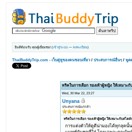
ยินดีต้อนรับ คุณผู้เยี่ยมชม! (
เข้าสู่ระบบ
—
ลงทะเบียน
)
ThaiBuddyTrip.com - เว็บคู่หูของคนชอบเที่ยว
/
ประสบการณ์อื่นๆ
/
พูดค
0 Votes - 0 Average
1
2
3
4
5
ทริคในการเลือก รองเท้าผู้หญิง ให้เหมาะกั
Wed, 30 Mar 22, 23:27
Unyana
ประสบการณ์แก่กล้า
ทริคในการเลือก รองเท้าผู้หญิง ให้เหมาะกับสไตล์
การแต่งตัวให้ดูดีน่ามองได้ทุกลุคนั้น 
แมทช์กับชุดที่ใส่ โดยเฉพาะคุณผู้หญิ