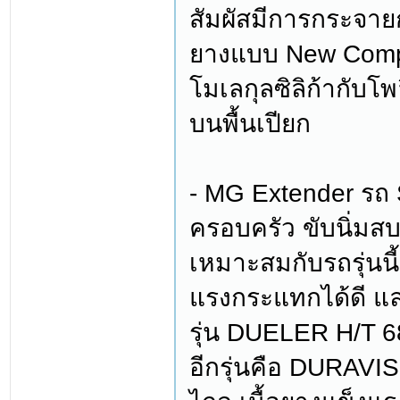
สัมผัสมีการกระจายก
ยางแบบ New Compou
โมเลกุลซิลิก้ากับโ
บนพื้นเปียก
- MG Extender รถ 
ครอบครัว ขับนิ่มสบ
เหมาะสมกับรถรุ่นนี้
แรงกระแทกได้ดี แ
รุ่น DUELER H/T 6
อีกรุ่นคือ DURAVIS