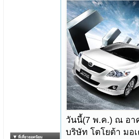
วันนี้(7 พ.ค.) ณ อ
บริษัท โตโยต้า มอเ