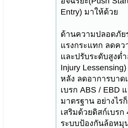
อัจฉริยะ(Push Star
Entry) มาให้ด้วย
ด้านความปลอดภัยระ
แรงกระแทก ลดควา
และปรับระดับสูงต่ำ
Injury Lessensin
หลัง ลดอาการบาดเจ
เบรก ABS / EBD แล
มาตรฐาน อย่างไรก
เสริมด้วยดิสก์เบร
ระบบป้องกันล้อหมุ