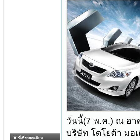
วันนี้(7 พ.ค.) ณ อ
บริษัท โตโยต้า มอเ