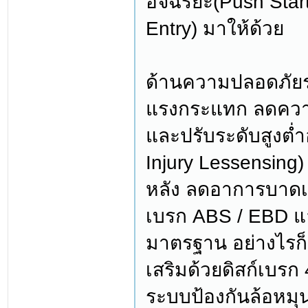
อัจฉริยะ(Push Star
Entry) มาให้ด้วย
ด้านความปลอดภัยระ
แรงกระแทก ลดควา
และปรับระดับสูงต่ำ
Injury Lessensin
หลัง ลดอาการบาดเจ
เบรก ABS / EBD แล
มาตรฐาน อย่างไรก
เสริมด้วยดิสก์เบร
ระบบป้องกันล้อหมุ