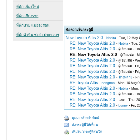
ข้อความในกระทู้นี้
New Toyota Altis 2.0
-
Nobita
- Tue, 12 May 
RE: New Toyota Altis 2.0
-
Nobita
- Tue, 
RE: New Toyota Altis 2.0
- ผู้เยี่ยมชม - 
RE: New Toyota Altis 2.0
- ผู้เยี่ยมชม -
RE: New Toyota Altis 2.0
- ผู้เยี่ยมชม - 
RE: New Toyota Altis 2.0
- ผู้เยี่ยมชม - F
RE: New Toyota Altis 2.0
- ผู้เยี่ยมชม - F
RE: New Toyota Altis 2.0
-
ช้างพลาย
- Fri
RE: toyota Altis
-
nongnoo
- Mon, 10 Aug 0
RE: New Toyota Altis 2.0
-
Nobita
- Mon, 
RE: New Toyota Altis 2.0
- ผู้เยี่ยมชม - 
RE: New Toyota Altis 2.0
- แขก - Thu, 20
RE: New Toyota Altis 2.0
-
bunny
- Fri, 2
มุมมองสำหรับพิมพ์
ส่งกระทู้นี้ให้เพื่อน
เพิ่มใน 'กระทู้ที่สนใจ'