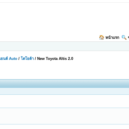
หน้าแรก
ยนต์ Auto
/
โตโยต้า
/
New Toyota Altis 2.0