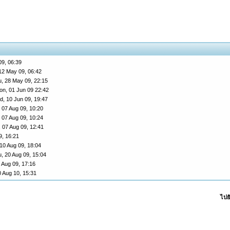
09, 06:39
12 May 09, 06:42
Thu, 28 May 09, 22:15
 Mon, 01 Jun 09 22:42
Wed, 10 Jun 09, 19:47
ri, 07 Aug 09, 10:20
ri, 07 Aug 09, 10:24
, 07 Aug 09, 12:41
9, 16:21
10 Aug 09, 18:04
Thu, 20 Aug 09, 15:04
 Aug 09, 17:16
0 Aug 10, 15:31
ไปยั