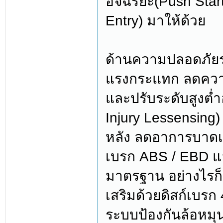
อัจฉริยะ(Push Star
Entry) มาให้ด้วย
ด้านความปลอดภัยระ
แรงกระแทก ลดควา
และปรับระดับสูงต่ำ
Injury Lessensin
หลัง ลดอาการบาดเจ
เบรก ABS / EBD แล
มาตรฐาน อย่างไรก
เสริมด้วยดิสก์เบร
ระบบป้องกันล้อหมุ