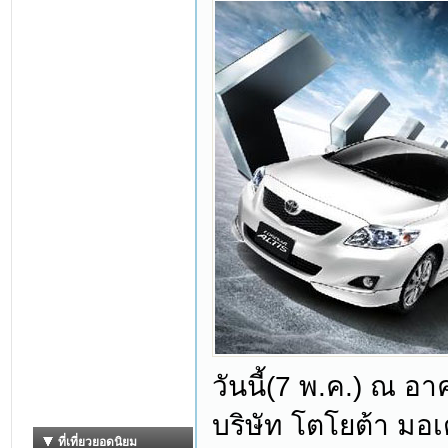
วันนี้(7 พ.ค.) ณ อ
บริษัท โตโยต้า มอเ