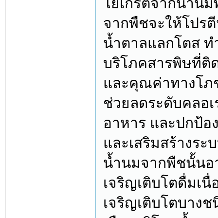
โยเกิร์ตจากน้ำนม
จากพืชจะให้โปรต
น้ำตาลแลกโตส ทำ
บริโภคสารพิษที่ติ
และคุณค่าทางโภช
ช่วยลดระดับคลอเ
อาหาร และปกป้องหั
และเสริมสร้างระบบ
น้ำนมจากพืชนั้นอ
เจริญเติบโตดื่มเน
เจริญเติบโตบางช