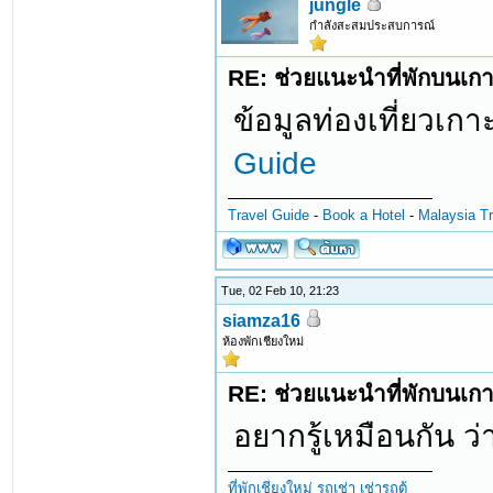
jungle
กำลังสะสมประสบการณ์
RE: ช่วยแนะนำที่พักบนเกา
ข้อมูลท่องเที่ยวเกา
Guide
Travel Guide
-
Book a Hotel
-
Malaysia Tr
Tue, 02 Feb 10, 21:23
siamza16
ห้องพักเชียงใหม่
RE: ช่วยแนะนำที่พักบนเกา
อยากรู้เหมือนกัน 
ที่พักเชียงใหม่
รถเช่า
เช่ารถตู้