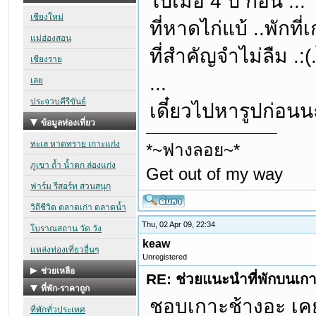
ไปเมื่อ 4 ปี ก่อน ...
ที่หาดไก่แบ้ ..พักที
ที่สำคัญจำไม่ลืม .:(
...
เดี๋ยวไปหารูปก่อนนะ.
*~ฟางลอย~*
Get out of my way
Thu, 02 Apr 09, 22:34
keaw
Unregistered
RE: ช่วยแนะนำที่พักบนเกา
ชอบเกาะช้างอะ เค