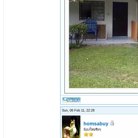
Sun, 06 Feb 11, 22:28
homsabuy
น้องใหม่ซิงๆ