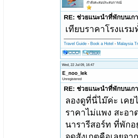
กำลังสะสมประสบการณ์
RE: ช่วยแนะนำที่พักบนเกา
เทียบราคาโรงแรมท
Travel Guide
-
Book a Hotel
-
Malaysia Tr
Wed, 22 Jul 09, 16:47
E_noo_lek
Unregistered
RE: ช่วยแนะนำที่พักบนเกา
ลองดูที่นี่ไม๊ค่ะ เค
ราคาไม่แพง สะอาด
นารารีสอร์ท ที่พั
จุดสังเกตุคือเลย