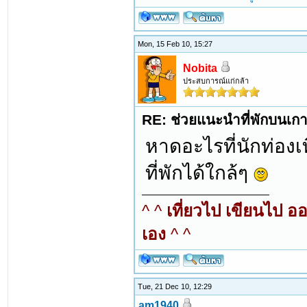
Mon, 15 Feb 10, 15:27
Nobita
ประสบการณ์แก่กล้า
RE: ช่วยแนะนำที่พักบนเกา
หาดอะไรที่นักท่องเ
ที่พักได้ใกล้ๆ
^ ^
เที่ยวไป เขียนไป อ
เอง
^ ^
Tue, 21 Dec 10, 12:29
am1940