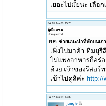
เยอะไปมั้ยนะ เลือก
Fri, 05 Jun 09, 15:25
ผู้เยี่ยมชม
Unregistered
RE: ช่วยแนะนำที่พักบนเกา
เพิ่งไปมาค้า ที่มยุ
ไม่แพงอาหารก็อร่อ
ด้วย เจ้าของรีสอร
เข้าไปดูสิค่ะ
http:
Fri, 12 Jun 09, 14:32
jungle