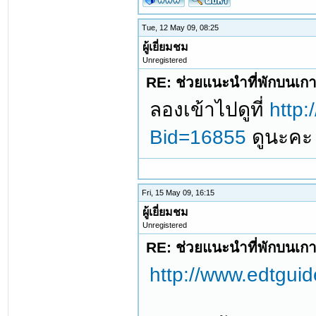
Tue, 12 May 09, 08:25
ผู้เยี่ยมชม
Unregistered
RE: ช่วยแนะนำที่พักบนเกา
ลองเข้าไปดูที่
http
Bid=16855
ดูนะคะ
Fri, 15 May 09, 16:15
ผู้เยี่ยมชม
Unregistered
RE: ช่วยแนะนำที่พักบนเกา
http://www.edtgui