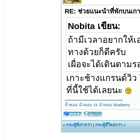
RE: ช่วยแนะนำที่พักบนเกา
Nobita เขียน:
ถ้ามีเวลาอยากให้
ทางด้วยก็ดีครับ
เผื่อจะได้เดินตามร
เกาะช้างแกรนด์วิว
ที่นี้ใช้ได้เลยนะ
น้ำหอม
น้ําหอม ck
น้ําหอม blueberry
«
กระทู้ที่เก่ากว่า
|
กระทู้ที่ใหม่กว่า
»