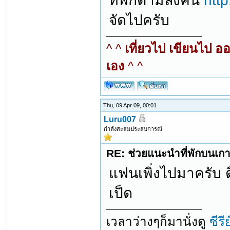
ที่พักตามลิงค์นี้
htt
จัดไปครับ
^ ^
เที่ยวไป เขียนไป อ
เอง
^ ^
Thu, 09 Apr 09, 00:01
Luru007
กำลังสะสมประสบการณ์
RE: ช่วยแนะนำที่พักบนเกา
แฟนเพิ่งไปมาครับ ด
เป็ด
เวลาว่างๆก็มานั่งดู
ซีรี