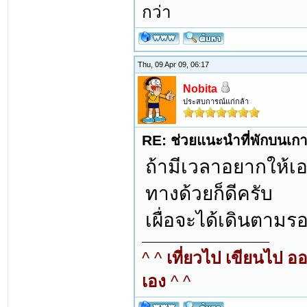
กว่า
Thu, 09 Apr 09, 06:17
Nobita
ประสบการณ์แก่กล้า
RE: ช่วยแนะนำที่พักบนเกา
ถ้ามีเวลาอยากให้เ
ทางด้วยก็ดีครับ
เผื่อจะได้เดินตามร
^ ^
เที่ยวไป เขียนไป อ
เอง
^ ^