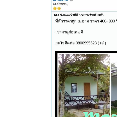
น้องใหม่ซิงๆ
RE: ช่วยแนะนำที่พักบนเกาะช้างด้วยครับ
ที่พักราคาถูก สะอาด ราคา 400- 800
เขามาดูก่อนนะจี
สนใจติดต่อ 0800995523 ( เอ๋ )