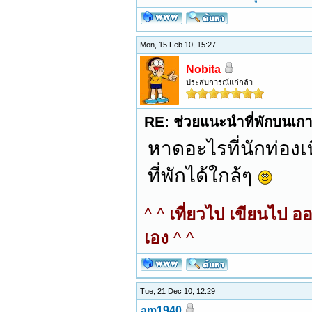
Mon, 15 Feb 10, 15:27
Nobita
ประสบการณ์แก่กล้า
RE: ช่วยแนะนำที่พักบนเกา
หาดอะไรที่นักท่องเ
ที่พักได้ใกล้ๆ
^ ^
เที่ยวไป เขียนไป อ
เอง
^ ^
Tue, 21 Dec 10, 12:29
am1940