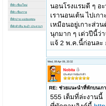
นอนโรงแรมดี ๆ อ
เรานอนเต้น ไปเกาะอ
เหมือนอยู่เกาะส่วนต
นุกมาก ๆ เด่วปีนี้ว่
แจ้ 2 พ.ค.นี้ก่อนละ 
Wed, 08 Apr 09, 20:32
Nobita
ประสบการณ์แก่กล้า
RE: ช่วยแนะนำที่พักบนเกา
555 เต็มที่ล่ะงานนี้