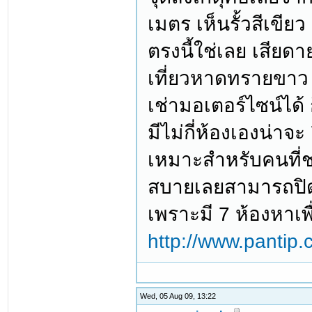
เมตร เห็นรั้วสีเขีย
ตรงนี้ใช่เลย เสียด
เที่ยวหาดทรายขาว
เช่ามอเตอร์ไซน์ได้
มีไม่กี่ห้องเองน่าจะ
เหมาะสำหรับคนที่ช
สบายเลยสามารถปิดรี
เพราะมี 7 ห้องหาเ
http://www.pantip.
Wed, 05 Aug 09, 13:22