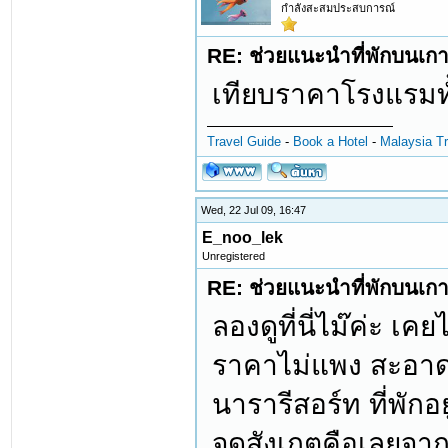
กำลังสะสมประสบการณ์
RE: ช่วยแนะนำที่พักบนเกา
เทียบราคาโรงแรมท
Travel Guide
-
Book a Hotel
-
Malaysia Tr
Wed, 22 Jul 09, 16:47
E_noo_lek
Unregistered
RE: ช่วยแนะนำที่พักบนเกา
ลองดูที่นี่ไม๊ค่ะ เค
ราคาไม่แพง สะอาด
นารารีสอร์ท ที่พั
จุดสังเกตุคือเลย