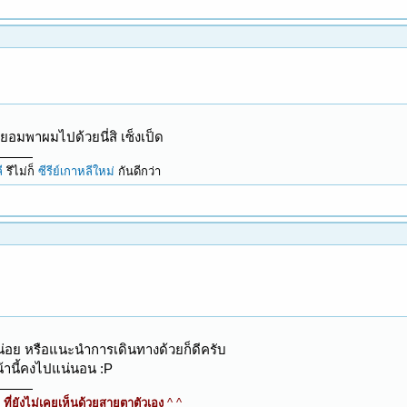
ยอมพาผมไปด้วยนี่สิ เซ็งเป็ด
ี
รึไม่ก็
ซีรีย์เกาหลีใหม่
กันดีกว่า
น่อย หรือแนะนำการเดินทางด้วยก็ดีครับ
น้านี้คงไปแน่นอน :P
ี่ยังไม่เคยเห็นด้วยสายตาตัวเอง
^ ^