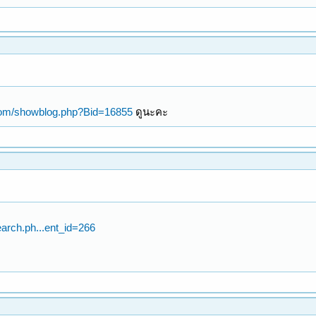
.com/showblog.php?Bid=16855
ดูนะคะ
arch.ph...ent_id=266