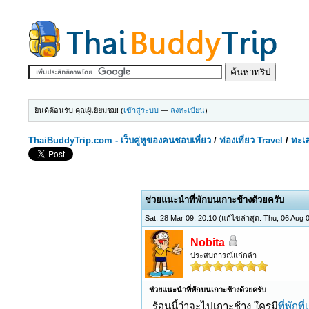
ยินดีต้อนรับ คุณผู้เยี่ยมชม! (
เข้าสู่ระบบ
—
ลงทะเบียน
)
ThaiBuddyTrip.com - เว็บคู่หูของคนชอบเที่ยว
/
ท่องเที่ยว Travel
/
ทะเ
0 Votes - 0 Average
1
2
3
4
5
ช่วยแนะนำที่พักบนเกาะช้างด้วยครับ
Sat, 28 Mar 09, 20:10
(แก้ไขล่าสุด: Thu, 06 Aug
Nobita
ประสบการณ์แก่กล้า
ช่วยแนะนำที่พักบนเกาะช้างด้วยครับ
ร้อนนี้ว่าจะไปเกาะช้าง ใครมี
ที่พักที