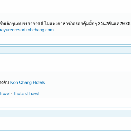
รีสอร์ทเล็กๆแต่บรรยากาศดี ไม่แพงอาหารก็อร่อยคุ้มมั้กๆ 3วัน2คืนแค่25
.mayureeresortkohchang.com
างคับ
Koh Chang Hotels
Travel
-
Thailand Travel