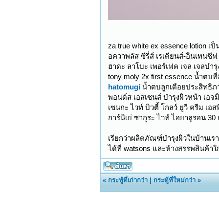
za true white ex essence lotion เ
อควาพลัส ซีรี่ส์ เรเดียนส์-อินเทนซ
ฮาดะ ลาโบะ เพอร์เฟค เจล เจลบำรุงผิ
tony moly 2x first essence น้ำตบที่
hatomugi
น้ำตบลูกเดือยประสิทธิภา
พอนด์ส เอสเซนส์ บำรุงผิวหน้า เอจมิ
เซนกะ ไวท์ บิวตี้ โกลว์ ยูวี ครีม 
การ์นิเย่ ซากุระ ไวท์ ไฮยาลูรอน 30
เรียกว่าผลิตภัณฑ์บำรุงผิวในบ้านเราน
ได้ที่ watsons และห้างสรรพสินค้าใ
«
กระทู้ที่เก่ากว่า
|
กระทู้ที่ใหม่กว่า
»