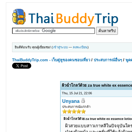
ยินดีต้อนรับ คุณผู้เยี่ยมชม! (
เข้าสู่ระบบ
—
ลงทะเบียน
)
ThaiBuddyTrip.com - เว็บคู่หูของคนชอบเที่ยว
/
ประสบการณ์อื่นๆ
/
พูดค
ผิวฉ่ำโกลว์ด้วย za true white ex essenc
Thu, 15 Jul 21, 22:06
Unyana
ประสบการณ์แก่กล้า
ผิวฉ่ำโกลว์ด้วย za true white ex essence lotio
ผิวสวยแบบสาวเกาหลีในปัจจุบันใครว่า
บำรุงผิวหน้า และเซรั่มที่ใช้แล้วผิ