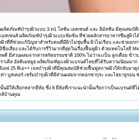
ป็นผลิตภัณฑ์บำรุงผิวแบบ 3 in1 โลชั่น เอสเซนต์ และ อิมัลชั่น มีคุณสม
ีฟ เอสเซนส์ ผลิตภัณฑ์บำรุงผิวแบบเข้มข้น ที่ช่วยผลักสารอาหารซึมสู่ผิว
วที่ที่ช่วยแก้ปัญหาสำหรับคนที่มีผิวไม่ชุ่มชื้น ผิวไม่เรียบ และช่วยยก
มีชื่อเสียง และได้รับการรีวิวมากที่สุดในเรื่องฟื้นฟูผิว ด้วยเทคโนโลยี Mi
พดี มีส่วนผสมจากสารสกัดธรรมชาติ 100% ไม่ว่าจะเป็น ลูกเดือย ข้าวบา
ราเคิล อัลทิเมทยูธ ผลิตภัณฑ์ดูแลผิวแบรนด์ไทยที่ได้รับความนิยมมาก เป
เอสพีเอฟ 25 พีเอ++ เจลบำรุงผิวที่มีคุณสมบัติช่วยฟื้นฟูสภาพผิวให้กลับ
 เท่า บูสเตอร์ เซรั่มบำรุงผิวที่มีส่วนผสมจากดอกซากุระ และไฮยาลูรอน ช่
ั้นมีให้เลือกหลากยี่ห้อ ซึ่ง 8 ยี่ห้อที่เราแนะนำนั้นเรียกว่าเป็นแบรนด
กล้บ้านคุณ