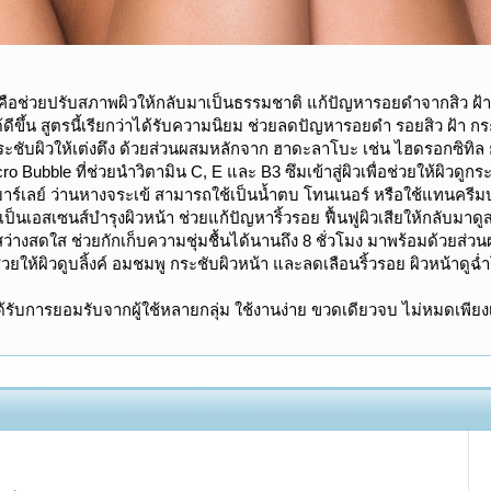
บัติคือช่วยปรับสภาพผิวให้กลับมาเป็นธรรมชาติ แก้ปัญหารอยดำจากสิว ฝ้า
ได้ดีขึ้น สูตรนี้เรียกว่าได้รับความนิยม ช่วยลดปัญหารอยดำ รอยสิว ฝ้า
กระชับผิวให้เต่งตึง ด้วยส่วนผสมหลักจาก ฮาดะลาโบะ เช่น ไฮดรอกซิทิล ยูเ
cro Bubble ที่ช่วยนำวิตามิน C, E และ B3 ซึมเข้าสู่ผิวเพื่อช่วยให้ผิวดูก
ร์เลย์ ว่านหางจระเข้ สามารถใช้เป็นน้ำตบ โทนเนอร์ หรือใช้แทนครีมบำ
็นเอสเซนส์บำรุงผิวหน้า ช่วยแก้ปัญหาริ้วรอย ฟื้นฟูผิวเสียให้กลับมาดูส
มาดูสว่างสดใส ช่วยกักเก็บความชุ่มชื้นได้นานถึง 8 ชั่วโมง มาพร้อมด้วย
วยให้ผิวดูบลิ้งค์ อมชมพู กระชับผิวหน้า และลดเลือนริ้วรอย ผิวหน้าดูฉ่
์ที่ได้รับการยอมรับจากผู้ใช้หลายกลุ่ม ใช้งานง่าย ขวดเดียวจบ ไม่หมดเพีย