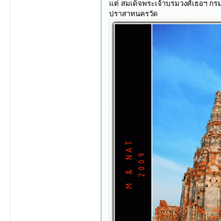
แต่ สมเด็จพระเจ้าบรมวงศ์เธอฯ กร
ปราสาทนครวัด