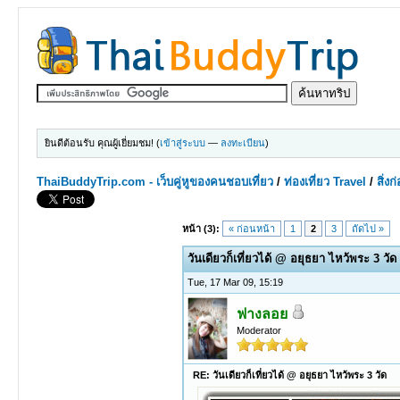
ยินดีต้อนรับ คุณผู้เยี่ยมชม! (
เข้าสู่ระบบ
—
ลงทะเบียน
)
ThaiBuddyTrip.com - เว็บคู่หูของคนชอบเที่ยว
/
ท่องเที่ยว Travel
/
สิ่ง
1 Votes - 5 Average
1
2
3
4
5
หน้า (3):
« ก่อนหน้า
1
2
3
ถัดไป »
วันเดียวก็เที่ยวได้ @ อยุธยา ไหว้พระ 3 วัด
Tue, 17 Mar 09, 15:19
ฟางลอย
Moderator
RE: วันเดียวก็เที่ยวได้ @ อยุธยา ไหว้พระ 3 วัด