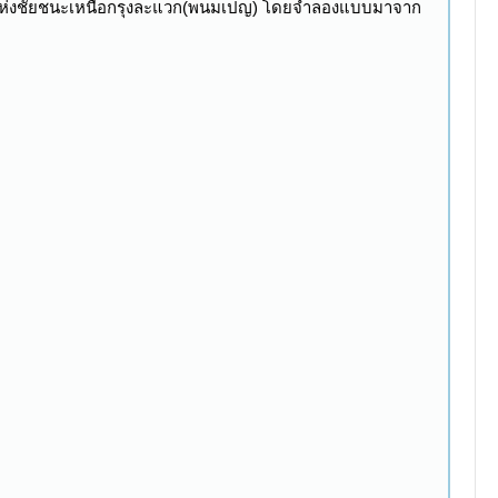
สรณ์แห่งชัยชนะเหนือกรุงละแวก(พนมเปญ) โดยจำลองแบบมาจาก