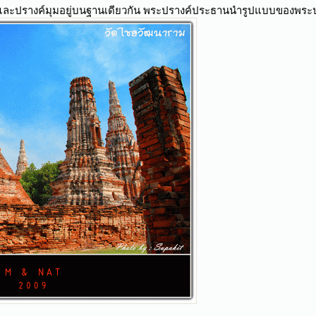
ละปรางค์มุมอยู่บนฐานเดียวกัน พระปรางค์ประธานนำรูปแบบของพระป