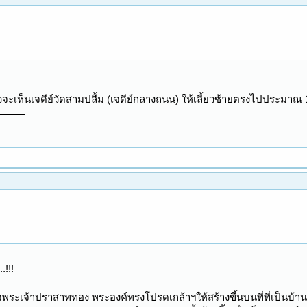
วจะเห็นเจดีย์วัดสามปลื้ม (เจดีย์กลางถนน) ให้เลี้ยวซ้ายตรงไปประมาณ 
.!!!
จพระเจ้าปราสาททอง พระองค์ทรงโปรดเกล้าฯให้สร้างขึ้นบนที่ที่เป็นบ