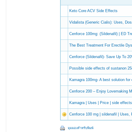
Keto Core ACV Side Effects
Vidalista (Generic Cialis): Uses, D
Cenforce 100mg: (Sildenafil) | ED Tre
The Best Treatment For Erectile Dy
Cenforce (Sildenafil)- Save Up To 
Possible side effects of sustanon 25
Kamagra 100mg- A best solution for e
Cenforce 200 – Enjoy Lovemaking M
Kamagra | Uses | Price | side effec
Cenforce 100 mg | sildenafil | Uses, 
มุมมองสำหรับพิมพ์