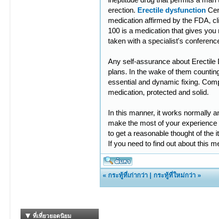
erection.
Erectile dysfunction
Cen
medication affirmed by the FDA, cli
100 is a medication that gives you
taken with a specialist's conferenc
Any self-assurance about Erectile
plans. In the wake of them counting a
essential and dynamic fixing. Compl
medication, protected and solid.
In this manner, it works normally 
make the most of your experience wi
to get a reasonable thought of the 
If you need to find out about this m
«
กระทู้ที่เก่ากว่า
|
กระทู้ที่ใหม่กว่า
»