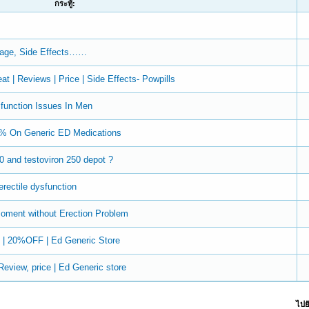
กระทู้:
osage, Side Effects……
at | Reviews | Price | Side Effects- Powpills
sfunction Issues In Men
20% On Generic ED Medications
0 and testoviron 250 depot ?
rectile dysfunction
oment without Erection Problem
ts | 20%OFF | Ed Generic Store
Review, price | Ed Generic store
ไปยั