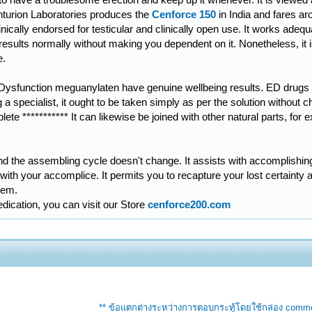
turion Laboratories produces the
Cenforce 150
in India and fares ar
nically endorsed for testicular and clinically open use. It works adeq
 results normally without making you dependent on it. Nonetheless, i
e.
 Dysfunction meguanylaten have genuine wellbeing results. ED drug
 specialist, it ought to be taken simply as per the solution without chang
ete *********** It can likewise be joined with other natural parts, for
and the assembling cycle doesn't change. It assists with accomplishin
th your accomplice. It permits you to recapture your lost certainty a
item.
edication, you can visit our Store
cenforce200.com
** ข้อแตกต่างระหว่างการตอบกระทู้โดยใช้กล่อง comm