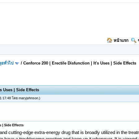
หน้าแรก
ุยทั่วไป
/
Cenforce 200 | Erectile Disfunction | It's Uses | Side Effects
's Uses | Side Effects
21 17:48 โดย
maryjohnson
.)
s | Side Effects
 and cutting-edge extra-energy drug that is broadly utilized in the trea
to have a troublesome erection and keep up it whenever. It is viewed a