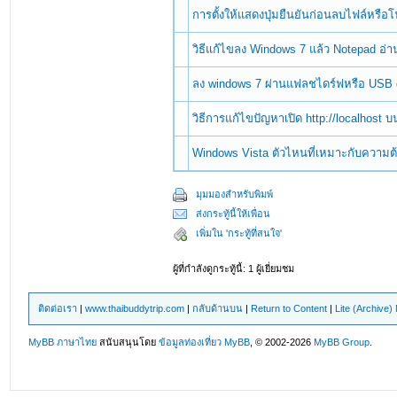
การตั้งให้แสดงปุ่มยืนยันก่อนลบไฟล์หรื
วิธีแก้ไขลง Windows 7 แล้ว Notepad อ่
ลง windows 7 ผ่านแฟลชไดร์ฟหรือ USB 
วิธีการแก้ไขปัญหาเปิด http://localhost 
Windows Vista ตัวไหนที่เหมาะกับความ
มุมมองสำหรับพิมพ์
ส่งกระทู้นี้ให้เพื่อน
เพิ่มใน 'กระทู้ที่สนใจ'
ผู้ที่กำลังดูกระทู้นี้: 1 ผู้เยี่ยมชม
ติดต่อเรา
|
www.thaibuddytrip.com
|
กลับด้านบน
|
Return to Content
|
Lite (Archive
MyBB ภาษาไทย
สนับสนุนโดย
ข้อมูลท่องเที่ยว
MyBB
, © 2002-2026
MyBB Group
.