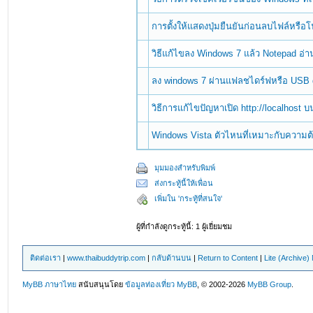
การตั้งให้แสดงปุ่มยืนยันก่อนลบไฟล์หรื
วิธีแก้ไขลง Windows 7 แล้ว Notepad อ่
ลง windows 7 ผ่านแฟลชไดร์ฟหรือ USB 
วิธีการแก้ไขปัญหาเปิด http://localhost 
Windows Vista ตัวไหนที่เหมาะกับความ
มุมมองสำหรับพิมพ์
ส่งกระทู้นี้ให้เพื่อน
เพิ่มใน 'กระทู้ที่สนใจ'
ผู้ที่กำลังดูกระทู้นี้: 1 ผู้เยี่ยมชม
ติดต่อเรา
|
www.thaibuddytrip.com
|
กลับด้านบน
|
Return to Content
|
Lite (Archive
MyBB ภาษาไทย
สนับสนุนโดย
ข้อมูลท่องเที่ยว
MyBB
, © 2002-2026
MyBB Group
.