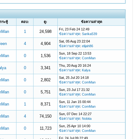
้งกระทู้
ตอบ:
ดู:
ข้อความล่าสุด
Fri, 23 Feb 24 12:49
mMan
1
24,598
ข้อความล่าสุด
:
Sarika539
Sat, 05 Aug 23 22:04
ifeen
4
4,904
ข้อความล่าสุด
:
elijah86
Sun, 18 Sep 22 13:53
mMan
0
1,536
ข้อความล่าสุด
:
ComMan
Thu, 20 Aug 20 16:24
lya
0
3,341
ข้อความล่าสุด
:
Kalya
Sat, 25 Jul 20 14:18
mMan
0
2,802
ข้อความล่าสุด
:
ComMan
Sun, 23 Jul 17 21:32
mMan
0
5,751
ข้อความล่าสุด
:
ComMan
Sun, 11 Jan 15 00:44
mMan
1
8,371
ข้อความล่าสุด
:
ComMan
Sun, 07 Dec 14 22:27
mMan
4
74,150
ข้อความล่าสุด
:
Nobita
Sun, 25 Apr 10 14:00
mMan
0
11,723
ข้อความล่าสุด
:
ComMan
Fri, 24 Jul 09 22:49