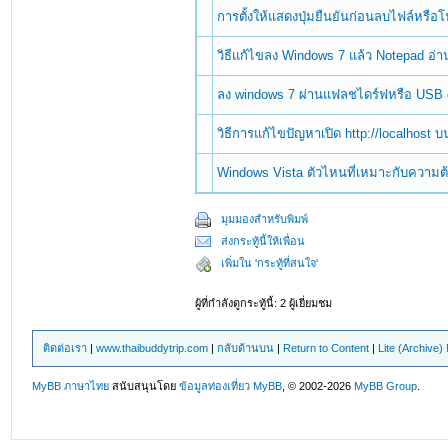
การตั้งให้แสดงปุ่มยืนยันก่อนลบไฟล์หรื
วิธีแก้ไขลง Windows 7 แล้ว Notepad อ่
ลง windows 7 ผ่านแฟลชไดร์ฟหรือ USB 
วิธีการแก้ไขปัญหาเปิด http://localhost 
Windows Vista ตัวไหนที่เหมาะกับความ
มุมมองสำหรับพิมพ์
ส่งกระทู้นี้ให้เพื่อน
เพิ่มใน 'กระทู้ที่สนใจ'
ผู้ที่กำลังดูกระทู้นี้: 2 ผู้เยี่ยมชม
ติดต่อเรา
|
www.thaibuddytrip.com
|
กลับด้านบน
|
Return to Content
|
Lite (Archive
MyBB ภาษาไทย
สนับสนุนโดย
ข้อมูลท่องเที่ยว
MyBB
, © 2002-2026
MyBB Group
.