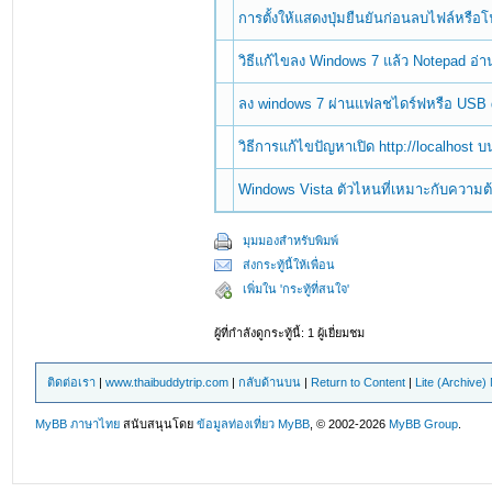
การตั้งให้แสดงปุ่มยืนยันก่อนลบไฟล์หรื
วิธีแก้ไขลง Windows 7 แล้ว Notepad อ่
ลง windows 7 ผ่านแฟลชไดร์ฟหรือ USB 
วิธีการแก้ไขปัญหาเปิด http://localhost 
Windows Vista ตัวไหนที่เหมาะกับความ
มุมมองสำหรับพิมพ์
ส่งกระทู้นี้ให้เพื่อน
เพิ่มใน 'กระทู้ที่สนใจ'
ผู้ที่กำลังดูกระทู้นี้: 1 ผู้เยี่ยมชม
ติดต่อเรา
|
www.thaibuddytrip.com
|
กลับด้านบน
|
Return to Content
|
Lite (Archive
MyBB ภาษาไทย
สนับสนุนโดย
ข้อมูลท่องเที่ยว
MyBB
, © 2002-2026
MyBB Group
.