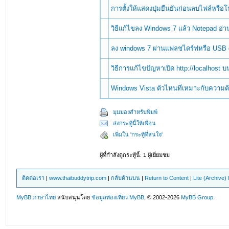
การตั้งให้แสดงปุ่มยืนยันก่อนลบไฟล์หรื
วิธีแก้ไขลง Windows 7 แล้ว Notepad อ่
ลง windows 7 ผ่านแฟลชไดร์ฟหรือ USB 
วิธีการแก้ไขปัญหาเปิด http://localhost 
Windows Vista ตัวไหนที่เหมาะกับความ
มุมมองสำหรับพิมพ์
ส่งกระทู้นี้ให้เพื่อน
เพิ่มใน 'กระทู้ที่สนใจ'
ผู้ที่กำลังดูกระทู้นี้: 1 ผู้เยี่ยมชม
ติดต่อเรา
|
www.thaibuddytrip.com
|
กลับด้านบน
|
Return to Content
|
Lite (Archive
MyBB ภาษาไทย
สนับสนุนโดย
ข้อมูลท่องเที่ยว
MyBB
, © 2002-2026
MyBB Group
.