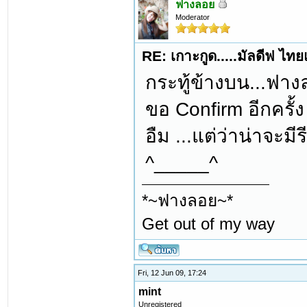
ฟางลอย
Moderator
RE: เกาะกูด.....มัลดีฟ ไท
กระทู้ข้างบน...ฟางลอ
ขอ Confirm อีกครั้ง
อืม ...แต่ว่าน่าจะม
^_____^
*~ฟางลอย~*
Get out of my way
Fri, 12 Jun 09, 17:24
mint
Unregistered