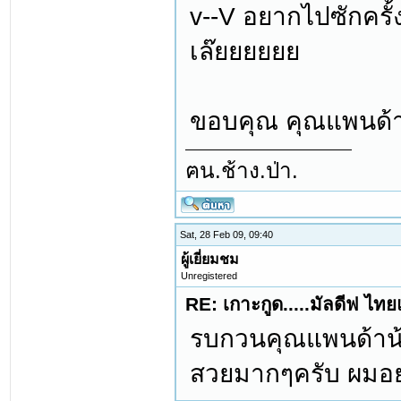
v--V อยากไปซักคร
เล๊ยยยยยย
ขอบคุณ คุณแพนด้า
ฅน.ช้าง.ป่า.
Sat, 28 Feb 09, 09:40
ผู้เยี่ยมชม
Unregistered
RE: เกาะกูด.....มัลดีฟ ไท
รบกวนคุณแพนด้าน้อย
สวยมากๆครับ ผมอ