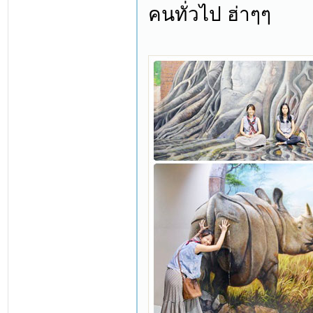
คนทั่วไป ฮ่าๆๆ