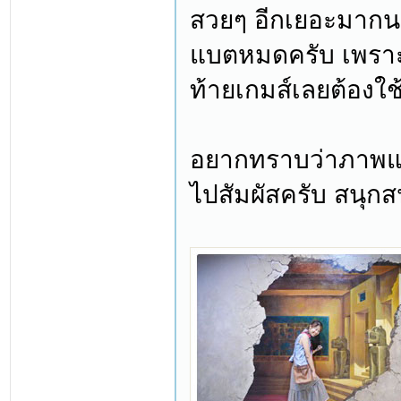
สวยๆ อีกเยอะมากนะค
แบตหมดครับ เพราะถ
ท้ายเกมส์เลยต้องใช
อยากทราบว่าภาพแบบ
ไปสัมผัสครับ สนุก