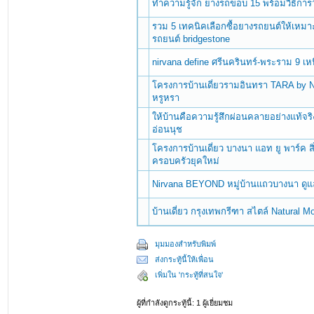
ทำความรู้จัก ยางรถขอบ 15 พร้อมวิธีการ
รวม 5 เทคนิคเลือกซื้อยางรถยนต์ให้เหม
รถยนต์ bridgestone
nirvana define ศรีนครินทร์-พระราม 9 เหน
โครงการบ้านเดี่ยวรามอินทรา TARA by 
หรูหรา
ให้บ้านคือความรู้สึกผ่อนคลายอย่างแท้จร
อ่อนนุช
โครงการบ้านเดี่ยว บางนา แอท ยู พาร์ค
ครอบครัวยุคใหม่
Nirvana BEYOND หมู่บ้านแถวบางนา ดู
บ้านเดี่ยว กรุงเทพกรีฑา สไตล์ Natural 
มุมมองสำหรับพิมพ์
ส่งกระทู้นี้ให้เพื่อน
เพิ่มใน 'กระทู้ที่สนใจ'
ผู้ที่กำลังดูกระทู้นี้: 1 ผู้เยี่ยมชม