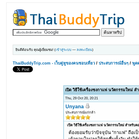
ยินดีต้อนรับ คุณผู้เยี่ยมชม! (
เข้าสู่ระบบ
—
ลงทะเบียน
)
ThaiBuddyTrip.com - เว็บคู่หูของคนชอบเที่ยว
/
ประสบการณ์อื่นๆ
/
พูดค
0 Votes - 0 Average
1
2
3
4
5
เปิด วิธีใช้เครื่องชงกาแฟ นวัตกรรมใหม่ 
Thu, 29 Oct 20, 20:21
Unyana
ประสบการณ์แก่กล้า
เปิด วิธีใช้เครื่องชงกาแฟ นวัตกรรมใหม่ สำหรับ
ต้องยอมรับว่าปัจจุบัน “กาแฟ” ถือ
เย้ายวนใจปลุกให้สดชื่นทั้งวัน ท