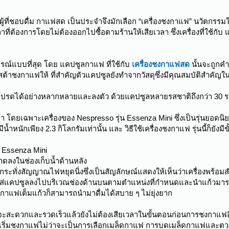
ู้ที่ชอบดื่ม กาแฟสด เป็นประจำจึงมักเลือก “เครื่องชงกาแฟ” นวัตกรรมใ
าที่ต้องการโดยไม่ต้องออกไปซื้อตามร้านให้เสียเวลา ซึ่งเครื่องที่ใช้ก
รณ์แบบที่สุด โดย แคปซูลกาแฟ ที่ใช้กับ
เครื่องชงกาแฟสด
นั้นจะถูกค
ิสต้าชงกาแฟให้ ที่สำคัญตัวแคปซูลยังทำจากวัสดุซึ่งมีคุณสมบัติสำคัญ
ดได้อย่างหลากหลายและลงตัว ด้วยแคปซูลหลายรสชาติถึงกว่า 30 รสชา
า โดยเฉพาะเครื่องของ Nespresso รุ่น Essenza Mini ซึ่งเป็นรุ่นยอด
้ำหนักเพียง 2.3 กิโลกรัมเท่านั้น และ วิธีใช้เครื่องชงกาแฟ รุ่นนี้ก็ยังม
น Essenza Mini
ะอาดลงในช่องเก็บน้ำด้านหลัง
กระทั่งสัญญาณไฟหยุดนิ่งซึ่งเป็นสัญลักษณ์แสดงให้เห็นว่าเครื่องพร้อ
นใส่แคปซูลลงไปบริเวณช่องด้านบนตามตำแหน่งที่กำหนดและนำแก้วมารอไว้
ห้กาแฟเต็มแก้วก็สามารถนำมาดื่มได้สบาย ๆ ไม่ยุ่งยาก
จะสะดวกและรวดเร็วแล้วยังไม่ต้องเสียเวลาในขั้นตอนก่อนการชงกาแฟอีก
เริ่มชงกาแฟไม่ว่าจะเป็นการเลือกเมล็ดกาแฟ การบดเมล็ดกาแฟและตวง