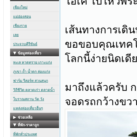
โอเค ไปไหว้พระ
เส้นทางการเดิน
ขอขอบคุณเทคโนโ
โลกนี้ง่ายนิดเด
มาถึงแล้วครับ ก
จอดรถกว้างขวาง