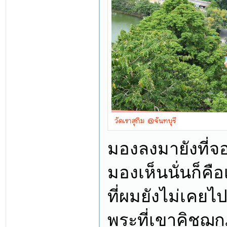
มองลงมายังที่จอ
มองเห็นนั่นก็คื
ที่ผมยังไม่เคยไ
พระที่เขาคิชฌกู