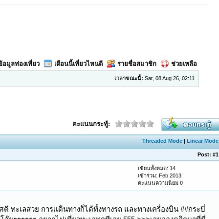
ข้อมูลท่องเที่ยว
เดือนนี้เที่ยวไหนดี
รายชื่อสมาชิก
ช่วยเหลือ
เวลาขณะนี้:
Sat, 08 Aug 26, 02:11
คะแนนกระทู้:
Threaded Mode
|
Linear Mode
Post:
#1
เขียนทั้งหมด: 14
เข้าร่วม: Feb 2013
คะแนนความนิยม
0
กาศดี ทะเลสวย การเเดินทางก็ได้ทั้งทางรถ และทางเครื่องบิน ##กระบี่