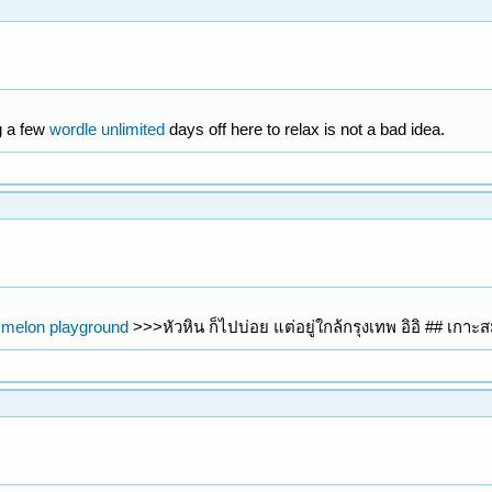
g a few
wordle unlimited
days off here to relax is not a bad idea.
ด
melon playground
>>>หัวหิน ก็ไปบ่อย แต่อยู่ใกล้กรุงเทพ อิอิ ## เกา