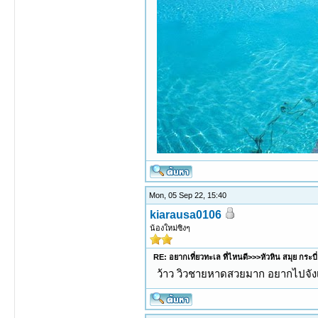
Mon, 05 Sep 22, 15:40
kiarausa0106
น้องใหม่ซิงๆ
RE: อยากเที่ยวทะเล ที่ไหนดี>>>หัวหิน สมุย กระบี่
ว้าว วิวชายหาดสวยมาก อยากไปจัง