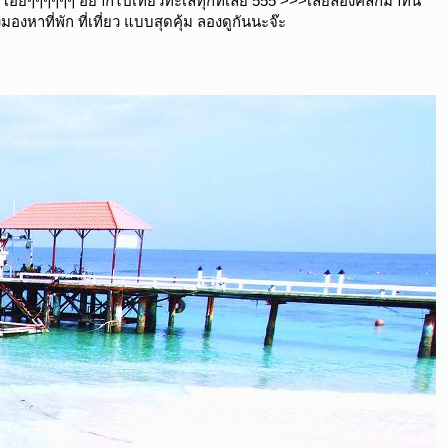
....โอ๊ยๆๆๆๆๆๆ อยากไปเที่ยวทะเลทุกทีเลย 555 >>>เลยลองคลิกมาที่นี่
งมองหาที่พัก ที่เที่ยว แบบสุดคุ้ม ลองดูกันนะจ๊ะ