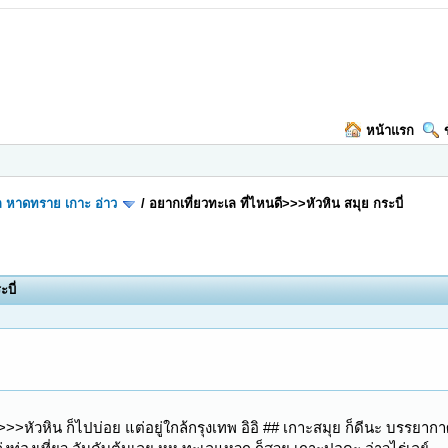
หน้าแรก
ล หาดทราย เกาะ อ่าว
/
อยากเที่ยวทะเล ที่ไหนดี>>>หัวหิน สมุย กระบี่
บี่
ัด>>>หัวหิน ก็ไปบ่อย แต่อยู่ใกล้กรุงเทพ อิอิ ## เกาะสมุย ก็ดีนะ บรรยา