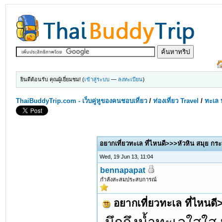
ยินดีต้อนรับ คุณผู้เยี่ยมชม! (
เข้าสู่ระบบ
—
ลงทะเบียน
)
ThaiBuddyTrip.com - เว็บคู่หูของคนชอบเที่ยว
/
ท่องเที่ยว Travel
/
ทะเล 
0 Votes - 0 Average
1
2
3
4
5
อยากเที่ยวทะเล ที่ไหนดี>>>หัวหิน สมุย กระบ
Wed, 19 Jun 13, 11:04
bennapapat
กำลังสะสมประสบการณ์
อยากเที่ยวทะเล ที่ไหนดี>