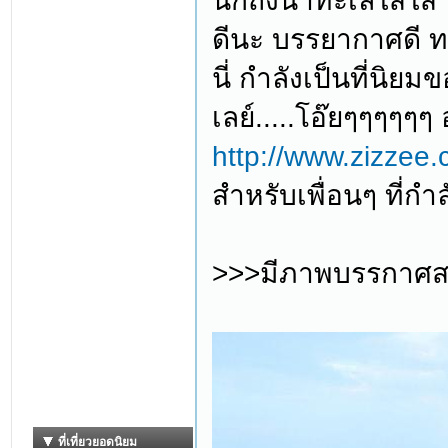
นึกถึงน้ำทะเลใสใส ท
ดีนะ บรรยากาศดี ทะ
นี่ กำลังเป็นที่นิย
เลย์.....โอ๊ยๆๆๆๆๆ
http://www.zizzee.
สำหรับเพื่อนๆ ที่กำล
>>>มีภาพบรรกาศสวย