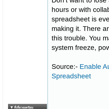
Don’t want to lose
hours or with coll
spreadsheet is ev
making it. There a
this trouble. You 
system freeze, pow
Source:-
Enable A
Spreadsheet