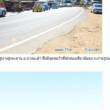
างอุ๋งจะผ่าน อ.ปางมะผ้า ซึ่งมีจุดชมวิวที่นักท่องเที่ยวนิยมแวะถ่ายรูป