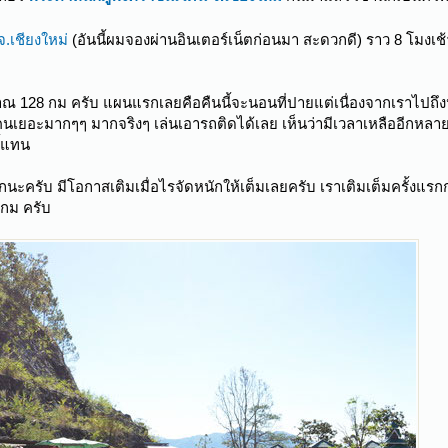
จ.เชียงใหม่
(อันนี้ผมจองผ่านอินเตอร์เน็ตก่อนมา สะดวกดี) ราว 8 โมงเช้
 128 กม ครับ แผนแรกเลยคือคืนนี้จะนอนที่ปายแต่เนื่องจากเราไปถึงป
คนเยอะมากๆๆ มากจริงๆ เล่นเอารถติดได้เลย เห็นว่ามีเวลาเหลืออีกหลา
ี้แทน
นมากนะครับ มีโอกาสเติมเมื่อไรจัดหนักให้เต็มเลยครับ เราเติมเต็มครั้งแร
กม ครับ