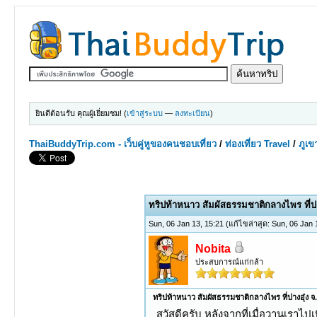
ยินดีต้อนรับ คุณผู้เยี่ยมชม! (
เข้าสู่ระบบ
—
ลงทะเบียน
)
ThaiBuddyTrip.com - เว็บคู่หูของคนชอบเที่ยว
/
ท่องเที่ยว Travel
/
ภูเข
0 Votes - 0 Average
1
2
3
4
5
ทริปท้าหนาว สัมผัสธรรมชาติกลางไพร ที่ปา
Sun, 06 Jan 13, 15:21
(แก้ไขล่าสุด: Sun, 06 Jan
Nobita
ประสบการณ์แก่กล้า
ทริปท้าหนาว สัมผัสธรรมชาติกลางไพร ที่ปางอุ๋ง จ
สวัสดีครับ หลังจากที่เมื่อวานเราไปเ