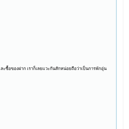
และซื้อของฝาก เราก็เลยแวะกันสักหน่อยถือว่าเป็นการพักอุ่น