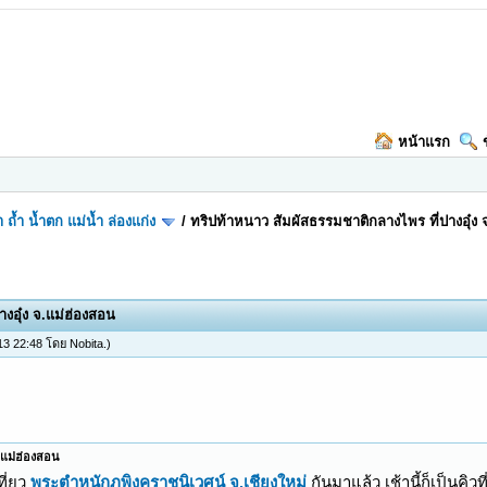
หน้าแรก
า ถ้ำ น้ำตก แม่น้ำ ล่องแก่ง
/
ทริปท้าหนาว สัมผัสธรรมชาติกลางไพร ที่ปางอุ๋ง 
งอุ๋ง จ.แม่ฮ่องสอน
 13 22:48 โดย
Nobita
.)
.แม่ฮ่องสอน
ที่ยว
พระตำหนักภูพิงคราชนิเวศน์ จ.เชียงใหม่
กันมาแล้ว เช้านี้ก็เป็นคิ