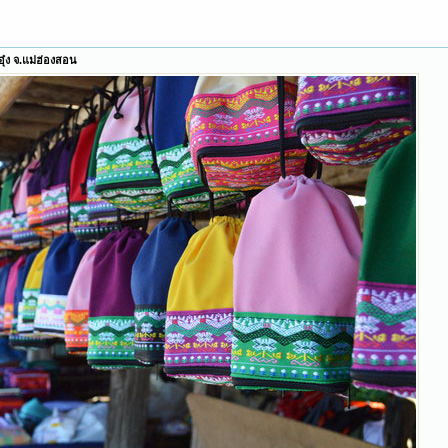
ุ๋ง จ.แม่ฮ่องสอน