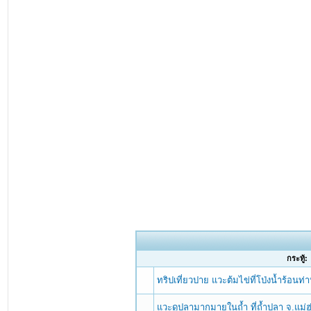
กระทู้:
ทริปเที่ยวปาย แวะต้มไข่ที่โป่งน้ำร้อนท
แวะดูปลามากมายในถ้ำ ที่ถ้ำปลา จ.แม่