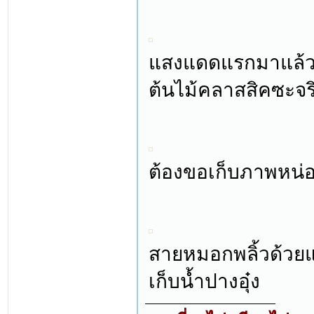
แสงแดดแรกมาแล้ว ขั
ต้นไม้คลาสสิคซะจร
ต้องขอเก็บภาพหน่อ
สายหมอกพลิ้วด้วยแ
เก็บน้ำปางอุ๋ง