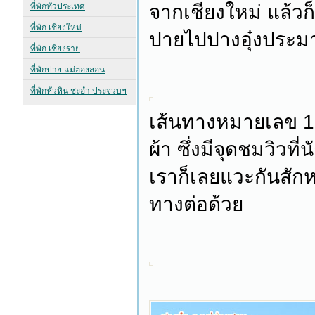
จากเชียงใหม่ แล้วก
ปายไปปางอุ๋งประม
เส้นทางหมายเลข 10
ผ้า ซึ่งมีจุดชมวิวท
เราก็เลยแวะกันสักหน
ทางต่อด้วย