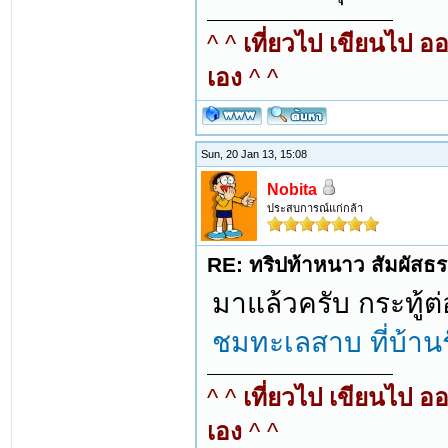
^ ^
เที่ยวไป เขียนไป อ
เอง
^ ^
Sun, 20 Jan 13, 15:08
Nobita
ประสบการณ์แก่กล้า
RE: ทริปท้าหนาว สัมผัสธร
มาแล้วครับ กระทู้ต
ชมทะเลสาบ ที่บ้าน
^ ^
เที่ยวไป เขียนไป อ
เอง
^ ^