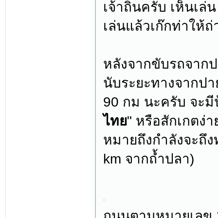
เจ้าถิ่นครับ เห็นเล
เล่นแล้วเก๊กท่าให้ถ
หลังจากขับรถจากป
นับระยะทางจากปาย
90 กม นะครับ จะมีป้
ไทย
" หรือสักเกตง่
หมายถึงกำลังจะถึงท
km จากถ้ำปลา)
ถนนตามหมายเลข 10