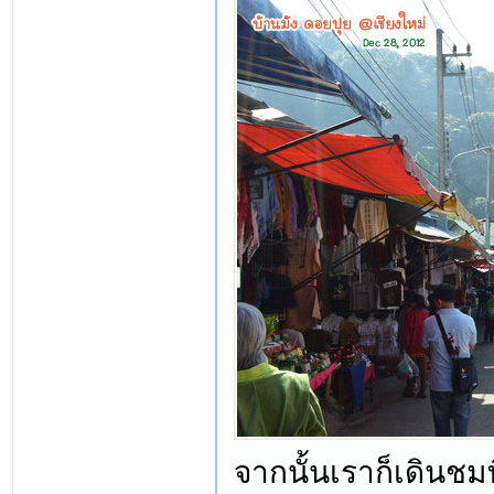
จากนั้นเราก็เดินชมท