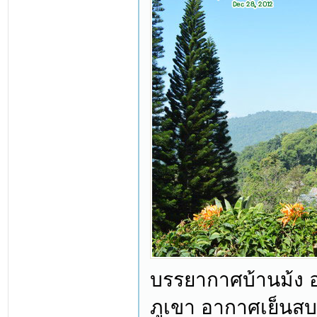
บรรยากาศบ้านม้ง 
ภูเขา อากาศเย็นสบา