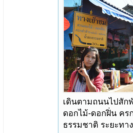
เดินตามถนนไปสักพ
ดอกไม้-ดอกฝิ่น คร
ธรรมชาติ ระยะทางแ