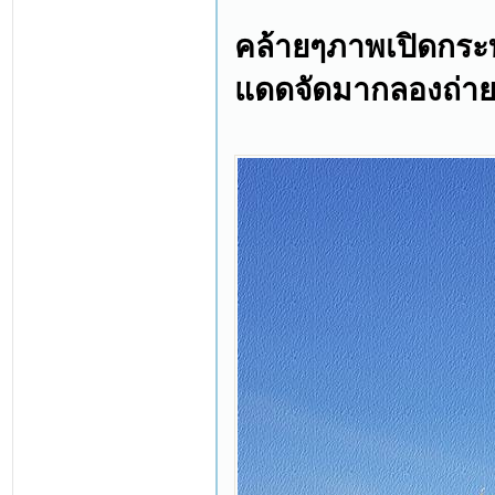
คล้ายๆภาพเปิดกระท
แดดจัดมากลองถ่าย