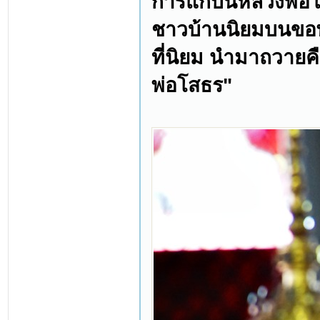
การแก้บนหลวงพ่อ
ชาวบ้านนิยมบนขอพ
ที่นิยม นำมาถวายค
พ่อโสธร"