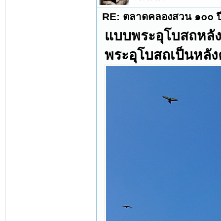
RE: ตลาดคลองสวน ๑๐๐ ปี
แบบพระอุโบสถหลัง
พระอุโบสถเป็นหล