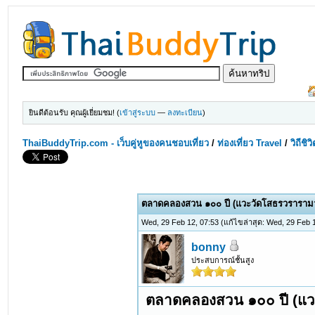
ยินดีต้อนรับ คุณผู้เยี่ยมชม! (
เข้าสู่ระบบ
—
ลงทะเบียน
)
ThaiBuddyTrip.com - เว็บคู่หูของคนชอบเที่ยว
/
ท่องเที่ยว Travel
/
วิถีช
0 Votes - 0 Average
1
2
3
4
5
ตลาดคลองสวน ๑๐๐ ปี (แวะวัดโสธรวรารามว
Wed, 29 Feb 12, 07:53
(แก้ไขล่าสุด: Wed, 29 Feb
bonny
ประสบการณ์ชั้นสูง
ตลาดคลองสวน ๑๐๐ ปี (แว