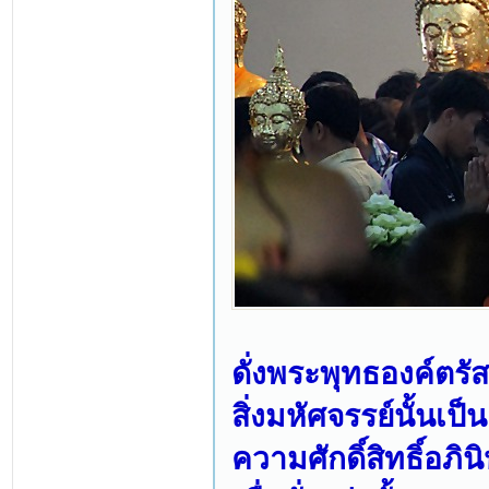
ดั่งพระพุทธองค์ตรัส
สิ่งมหัศจรรย์นั้นเป
ความศักดิ์สิทธิ์อภ