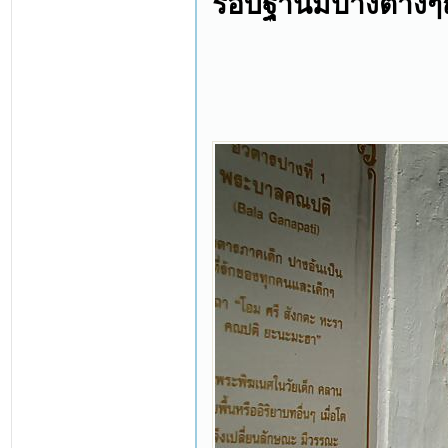
รอบฐานมีปางต่างๆถ