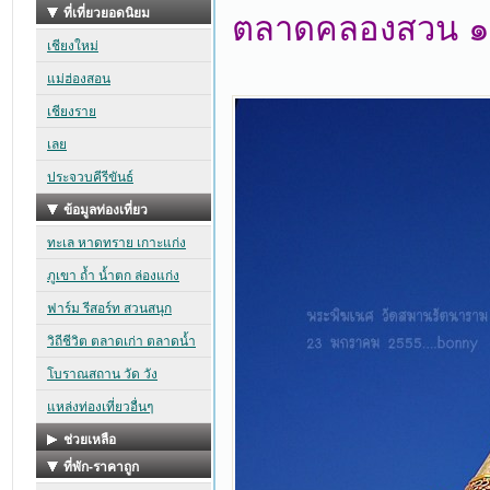
ตลาดคลองสวน ๑๐๐