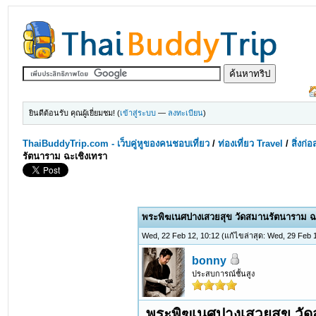
ยินดีต้อนรับ คุณผู้เยี่ยมชม! (
เข้าสู่ระบบ
—
ลงทะเบียน
)
ThaiBuddyTrip.com - เว็บคู่หูของคนชอบเที่ยว
/
ท่องเที่ยว Travel
/
สิ่งก่
รัตนาราม ฉะเชิงเทรา
0 Votes - 0 Average
1
2
3
4
5
พระพิฆเนศปางเสวยสุข วัดสมานรัตนาราม ฉ
Wed, 22 Feb 12, 10:12
(แก้ไขล่าสุด: Wed, 29 Feb
bonny
ประสบการณ์ชั้นสูง
พระพิฆเนศปางเสวยสุข วั