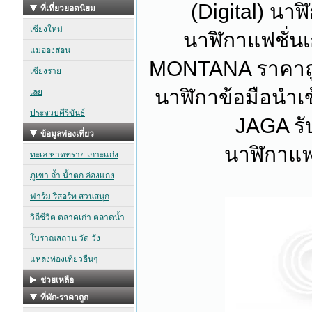
(Digital) นาฬ
นาฬิกาแฟชั่น
MONTANA ราคาถูก เ
นาฬิกาข้อมือนำเข
JAGA รับ
นาฬิกาแฟ