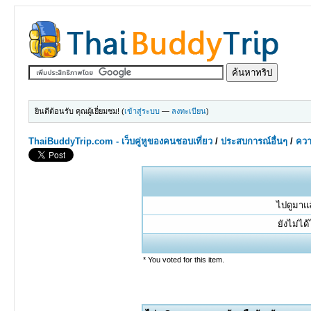
ยินดีต้อนรับ คุณผู้เยี่ยมชม! (
เข้าสู่ระบบ
—
ลงทะเบียน
)
ThaiBuddyTrip.com - เว็บคู่หูของคนชอบเที่ยว
/
ประสบการณ์อื่นๆ
/
ควา
ไปดูมาแล
ยังไม่ได
* You voted for this item.
0 Votes - 0 Average
1
2
3
4
5