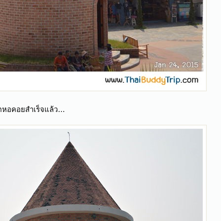
ชิตหอคอยสำเร็จแล้ว…