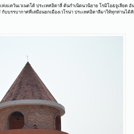
่งแคว้นเวเนตโต้ ประเทศอิตาลี่ ต้นกำเนิดนวนิยาย โรมิโอ&จูเลียต อันเ
บุรี กับบรรบากาศที่เสมือนยกเมืองเวโรน่า ประเทศอิตาลีมาให้ทุกท่านได้ส