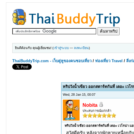
ยินดีต้อนรับ คุณผู้เยี่ยมชม! (
เข้าสู่ระบบ
—
ลงทะเบียน
)
ThaiBuddyTrip.com - เว็บคู่หูของคนชอบเที่ยว
/
ท่องเที่ยว Travel
/
สิ่ง
0 Votes - 0 Average
1
2
3
4
5
ทริปวังน้ำเขียว ออกสตาร์ทกันที่ เดอะ เวโ
Wed, 28 Jan 15, 00:07
Nobita
ประสบการณ์แก่กล้า
ทริปวังน้ำเขียว ออกสตาร์ทกันที่ เดอะ เวโรน่า แ
สวัสดีครับ หลังจากพักหายเหนื่อยกั