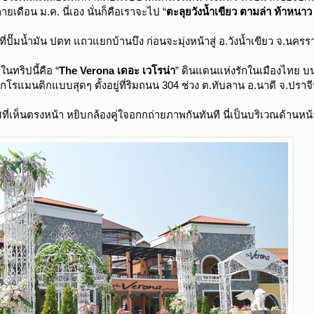
ือน ม.ค. นี่เอง นั่นก็คือเราจะไป “
ตะลุยวังน้ำเขียว ตามล่า ท้าหนา
ที่ปั๊มน้ำมัน ปตท แถวแยกบ้านบึง ก่อนจะมุ่งหน้าสู่ อ.วังน้ำเขียว จ.นคร
ทริปนี้คือ “
The Verona เดอะ เวโรน่า
” ดินแดนแห่งรักในเมืองไทย บนเ
สึกโรแมนติกแบบสุดๆ ตั้งอยู่ที่ริมถนน 304 ช่วง ต.ทับลาน อ.นาดี จ.ปราจี
ศที่เห็นตรงหน้า หยิบกล้องคู่ใจอกกถ่ายภาพกันทันที นี่เป็นบริเวณด้านห