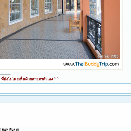
ี่ยังไม่เคยเห็นด้วยสายตาตัวเอง
^ ^
น่า แอท ทับลาน