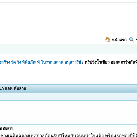
หน้าแรก
ก่อสร้าง วัด วัง พิพิธภัณฑ์ โบราณสถาน อนุสาวรีย์
/
ทริปวังน้ำเขียว ออกสตาร์ทกัน
รน่า แอท ทับลาน
อท ทับลาน
บช่วงเฉลิมฉลองเทศกาลต้อนรับปีใหม่กันจนหนำใจแล้ว ทริปแรกของปีก็ถือ