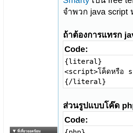
Smarty
เป็น free t
จำพวก java script ห
ถ้าต้องการแทรก ja
Code:
{literal}
<script>โค็ดหรือ 
{/literal}
ส่วนรูปแบบโค๊ด p
Code:
{php}