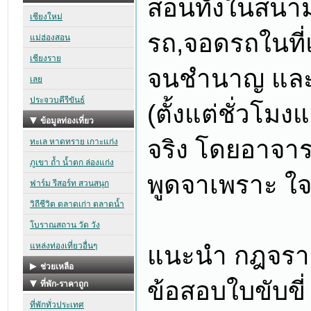
สอนทั้งในสนาม
รถ,จอดรถในที่
จนชำนาญ แล
(ตั้งแต่ชั่วโม
จริง โดยอาจา
พูดจาเพราะ ใจด
แนะนำ กฎจราจร
ข้อสอบใบขับขี่