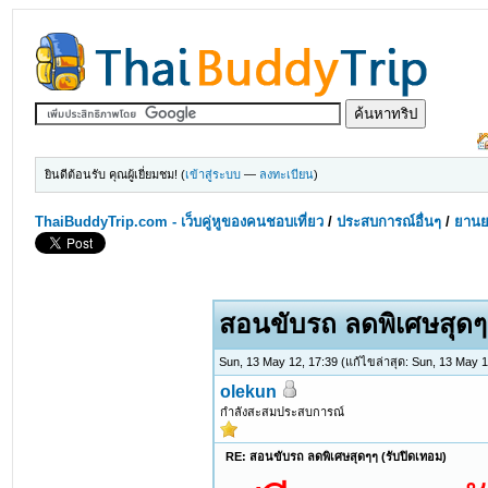
ยินดีต้อนรับ คุณผู้เยี่ยมชม! (
เข้าสู่ระบบ
—
ลงทะเบียน
)
ThaiBuddyTrip.com - เว็บคู่หูของคนชอบเที่ยว
/
ประสบการณ์อื่นๆ
/
ยานย
0 Votes - 0 Average
1
2
3
4
5
สอนขับรถ ลดพิเศษสุดๆๆ
Sun, 13 May 12, 17:39
(แก้ไขล่าสุด: Sun, 13 May 
olekun
กำลังสะสมประสบการณ์
RE: สอนขับรถ ลดพิเศษสุดๆๆ (รับปิดเทอม)