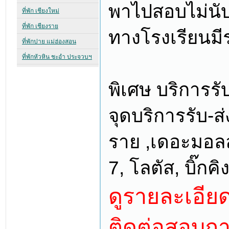
พาไปสอบไม่นับ
ทางโรงเรียนมีร
พิเศษ บริการรั
จุดบริการรับ-ส่
ราย ,เดอะมอลล
7, โลตัส, บิ๊ก
ดูรายละเอียด
ติดต่อสอบถา