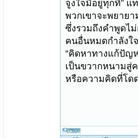
จูงใจมีอยู่ทุกที่”
พวกเขาจะพยายามอยู
ซึ่งรวมถึงคำพูดไ
คนอื่นหมดกำลังใจ
“คิดหาทางแก้ปัญหา
เป็นขวากหนามสู่ค
หรือความคิดที่โด