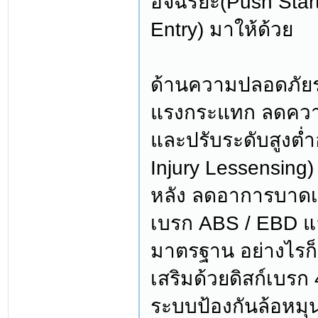
อัจฉริยะ(Push Star
Entry) มาให้ด้วย
ด้านความปลอดภัยระ
แรงกระแทก ลดควา
และปรับระดับสูงต่ำ
Injury Lessensin
หลัง ลดอาการบาดเจ
เบรก ABS / EBD แล
มาตรฐาน อย่างไรก
เสริมด้วยดิสก์เบร
ระบบป้องกันล้อหมุ