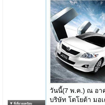
วันนี้(7 พ.ค.) ณ อ
บริษัท โตโยต้า มอเ