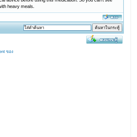
 with heavy meals.
ent ของ