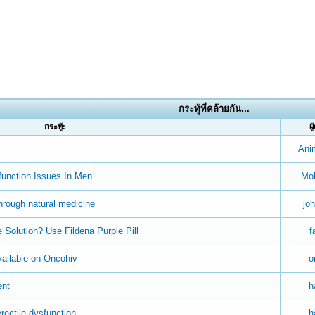
กระทู้ที่คล้ายกัน...
กระทู้:
ผู
Ani
function Issues In Men
Mol
through natural medicine
jo
Solution? Use Fildena Purple Pill
f
ailable on Oncohiv
o
ent
h
rectile dysfunction
h