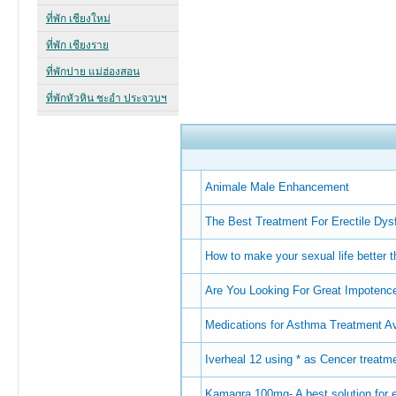
Animale Male Enhancement
The Best Treatment For Erectile Dys
How to make your sexual life better 
Are You Looking For Great Impotence 
Medications for Asthma Treatment Av
Iverheal 12 using * as Cencer treatm
Kamagra 100mg- A best solution for e