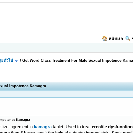
หน้าแรก
ุยทั่วไป
/
Get Word Class Treatment For Male Sexual Impotence Kama
exual Impotence Kamagra
 Impotence Kamagra
ctive ingredient in
kamagra
tablet. Used to treat
erectile dysfunction
or more than 6 hours, seek the help of a doctor immediately. Seek med