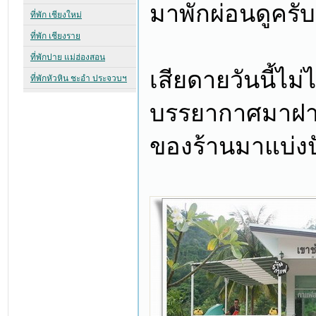
มาพักผ่อนดูครับ
เสียดายวันนี้ไม
บรรยากาศมาฝา
ของร้านมาแบ่งป