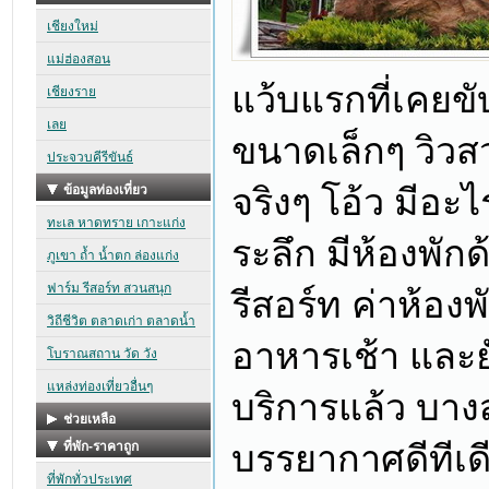
แว้บแรกที่เคยขั
ขนาดเล็กๆ วิวสว
จริงๆ โอ้ว มีอะ
ระลึก มีห้องพักด
รีสอร์ท ค่าห้อง
อาหารเช้า และยั
บริการแล้ว บางส
บรรยากาศดีทีเดี