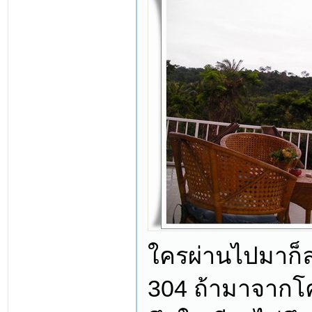
ใครผ่านไปมาก็ล
304 ถ้ามาจากโค