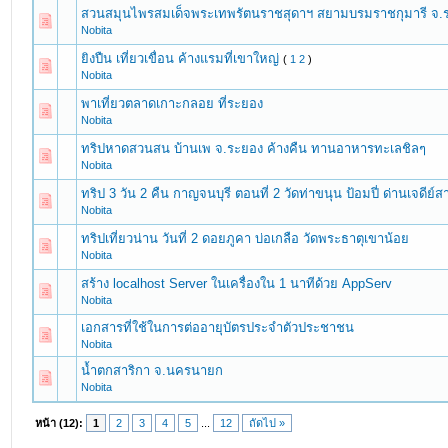
สวนสมุนไพรสมเด็จพระเทพรัตนราชสุดาฯ สยามบรมราชกุมารี จ.
Nobita
ยิงปืน เที่ยวเขื่อน ค้างแรมที่เขาใหญ่
(
1
2
)
Nobita
พาเที่ยวตลาดเกาะกลอย ที่ระยอง
Nobita
ทริปหาดสวนสน บ้านเพ จ.ระยอง ค้างคืน ทานอาหารทะเลชิลๆ
Nobita
ทริป 3 วัน 2 คืน กาญจนบุรี ตอนที่ 2 วัดท่าขนุน ป้อมปี่ ด่านเจดีย์
Nobita
ทริปเที่ยวน่าน วันที่ 2 ดอยภูคา บ่อเกลือ วัดพระธาตุเขาน้อย
Nobita
สร้าง localhost Server ในเครื่องใน 1 นาทีด้วย AppServ
Nobita
เอกสารที่ใช้ในการต่ออายุบัตรประจำตัวประชาชน
Nobita
น้ำตกสาริกา จ.นครนายก
Nobita
หน้า (12):
1
2
3
4
5
...
12
ถัดไป »