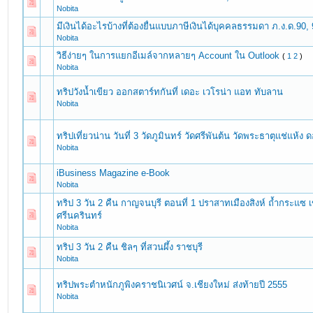
Nobita
มีเงินได้อะไรบ้างที่ต้องยื่นแบบภาษีเงินได้บุคคลธรรมดา ภ.ง.ด.90,
Nobita
วิธีง่ายๆ ในการแยกอีเมล์จากหลายๆ Account ใน Outlook
(
1
2
)
Nobita
ทริปวังน้ำเขียว ออกสตาร์ทกันที่ เดอะ เวโรน่า แอท ทับลาน
Nobita
ทริปเที่ยวน่าน วันที่ 3 วัดภูมินทร์ วัดศรีพันต้น วัดพระธาตุแช่แห้
Nobita
iBusiness Magazine e-Book
Nobita
ทริป 3 วัน 2 คืน กาญจนบุรี ตอนที่ 1 ปราสาทเมืองสิงห์ ถ้ำกระแซ เ
ศรีนครินทร์
Nobita
ทริป 3 วัน 2 คืน ชิลๆ ที่สวนผึ้ง ราชบุรี
Nobita
ทริปพระตำหนักภูพิงคราชนิเวศน์ จ.เชียงใหม่ ส่งท้ายปี 2555
Nobita