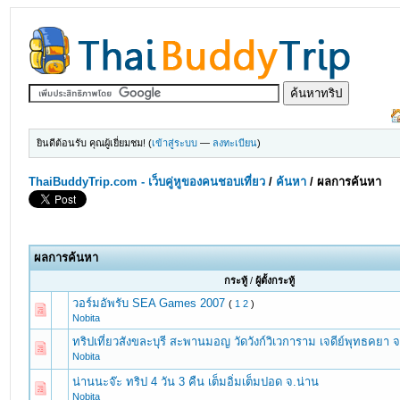
ยินดีต้อนรับ คุณผู้เยี่ยมชม! (
เข้าสู่ระบบ
—
ลงทะเบียน
)
ThaiBuddyTrip.com - เว็บคู่หูของคนชอบเที่ยว
/
ค้นหา
/
ผลการค้นหา
ผลการค้นหา
กระทู้
/
ผู้ตั้งกระทู้
วอร์มอัพรับ SEA Games 2007
(
1
2
)
Nobita
ทริปเที่ยวสังขละบุรี สะพานมอญ วัดวังก์วิเวการาม เจดีย์พุทธคยา 
Nobita
น่านนะจ๊ะ ทริป 4 วัน 3 คืน เต็มอิ่มเต็มปอด จ.น่าน
Nobita