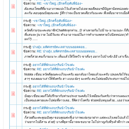
ข้อความ:
RE: ~เขาใหญ่..(อีกครั้ง)คับพี่น้อง~
ต้องขอโทษทีที่มาเอาภาพแปะไว้แล้วหายไปเลย พอดีคอมฯมีปัญหานิดหน่อยค่ะ แ
ละกัน ตอบคุณปังคุงนะคะ รู้สึกว่าจะเป็นขวดเดียวกันนะคะ ที่เหลือมาจากเมื่อคืน 
กระทู้:
~เขาใหญ่..(อีกครั้ง)คับพี่น้อง~
ข้อความ:
~เขาใหญ่..(อีกครั้ง)คับพี่น้อง~
หวัดดีงามๆนะคะสมาชิกChaiMeทุกท่าน..:D ห่างหายกันไปน๊าน-นานเนอะ ก็ส
ที่แสนจะวุ่นวาย ไม่มีวันจบ ทำเอาอารมณ์ในการทำงานหดหายไปนิดหน่อย (ทำงา
มะ!?) ......
กระทู้:
ปางอุ๋ง..มหัศจรรย์ทะเลสาบบนยอดดอย...
ข้อความ:
RE: ปางอุ๋ง..มหัศจรรย์ทะเลสาบบนยอดดอย...
ภาพก็สวย คนก็งามเนาะ เห็นแล้วให้ใจหวิว ขาสั่นๆ อยากไปบ้างจัง อิอิ เล่าเรื่อง
กระทู้:
อยากได้ที่พักแถบๆริมน้าโขงค่ะ
ข้อความ:
RE: อยากได้ที่พักแถบๆริมน้าโขงค่ะ
Nobita เขียน:หวัดดีคุณตะแง๊วนะครับ ผมกลับมาไทยแล้วนะครับ ปลอดภัยไร้ของฝ
ฮาๆ ของผมมาเล่าให้ฟังครับ ฮา แบบเจ๋อๆ นะครับ คนไม่ค่อยมีประสบการณ์ไปน
กระทู้:
อยากได้ที่พักแถบๆริมน้าโขงค่ะ
ข้อความ:
RE: อยากได้ที่พักแถบๆริมน้าโขงค่ะ
ปังคุง เขียน:ผมก็ได้ปรึกษากับท่านประธานคลับไว้เหมียนกันครับว่าหากแผนแ
เป็นหนองคายและไปต่อที่ลาวเลย...รึคิดว่าไงครับ ช่วยหนับหนุนด้วย...เออว่าแ
กระทู้:
อยากได้ที่พักแถบๆริมน้าโขงค่ะ
ข้อความ:
RE: อยากได้ที่พักแถบๆริมน้าโขงค่ะ
ก็สวยดีนะคะคุณปังคุง ขอบคุณค่ะที่เอาภาพแจ่มๆมาฝาก แต่ตะแง้วเคยไปแล้วไง 
ว่าอยากไปอีสาน ฮ่วย!) บางทีตุลานี้อาจจะขอบาย ไม่ไปกาญกับพี่ๆเค้าดีกว่า 