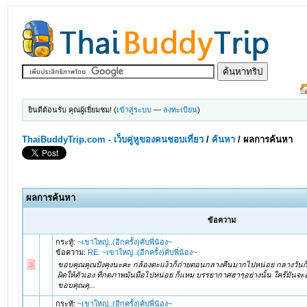
ยินดีต้อนรับ คุณผู้เยี่ยมชม! (
เข้าสู่ระบบ
—
ลงทะเบียน
)
ThaiBuddyTrip.com - เว็บคู่หูของคนชอบเที่ยว
/
ค้นหา
/
ผลการค้นหา
ผลการค้นหา
ข้อความ
กระทู้:
~เขาใหญ่..(อีกครั้ง)คับพี่น้อง~
ข้อความ:
RE: ~เขาใหญ่..(อีกครั้ง)คับพี่น้อง~
ขอบคุณคุณปังคุงนะคะ กล้องตะแง้วก็ถ่ายตอนกลางคืนมากไปหน่อย กลางวันก็
ผิดให้ตัวเอง ที่กดภาพมันมือไปหน่อย ก็แหม บรรยากาศฮาๆอย่างนั้น ใคร๊มันจ
ขอบคุณคุ...
กระทู้:
~เขาใหญ่..(อีกครั้ง)คับพี่น้อง~