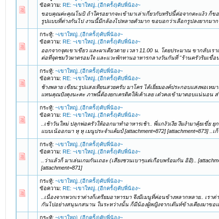
ข้อความ:
RE: ~เขาใหญ่..(อีกครั้ง)คับพี่น้อง~
ขอบคุณค่ะคุณโนบิ ถ้าใครอยากจะเข้ามาเล่าเกี่ยวกับทริปนี้ต่อจากตะแง้ว ก
รูปแบบที่ต่างกันไป งานนี้มีกล้องไปหลายตัวมาก ขอบอกว่าเลือกรูปลงยากมาก แบ่
กระทู้:
~เขาใหญ่..(อีกครั้ง)คับพี่น้อง~
ข้อความ:
RE: ~เขาใหญ่..(อีกครั้ง)คับพี่น้อง~
ออกจากจุดเขาเขียว และผาเดียวดาย เวลา 11.00 น. โดยประมาณ ขากลับเราเล
ต่อที่จุดชมวิวผาตรอมใจ และแวะพักทานอาหารกลางวันกันที่ "ร้านครัวริมเขื่อน" อ
กระทู้:
~เขาใหญ่..(อีกครั้ง)คับพี่น้อง~
ข้อความ:
RE: ~เขาใหญ่..(อีกครั้ง)คับพี่น้อง~
ช้างพลาย เขียน:รูปแสงเทียนสวยครับ มาโคร ได้เยี่ยมองค์ประกอบแสงพอเหมาะ
แทนคุณปังคุงนะคะ ภาพนี้ต้องยกเครดิตให้เค้าเลย เด๋วคงเข้ามาตอบแน่นอน ส่วน
กระทู้:
~เขาใหญ่..(อีกครั้ง)คับพี่น้อง~
ข้อความ:
RE: ~เขาใหญ่..(อีกครั้ง)คับพี่น้อง~
..เช้าวันใหม่ ปลุกพ่อครัวให้ออกมาทำอาหารเช้า.. พี่แกงัวเงีย งึมงำมาคุ้ยเขี่ย ย
แบบเน้ออกมา หุ หุ เมนูประจำแค้มป์ [attachment=872] [attachment=873] ..เก็
กระทู้:
~เขาใหญ่..(อีกครั้ง)คับพี่น้อง~
ข้อความ:
RE: ~เขาใหญ่..(อีกครั้ง)คับพี่น้อง~
..ว่าแล้วก็ มาเล่นเกมกันเถอะ (เสียงชวนเบาๆแต่เกือบพร้อมกัน อิอิ).. [attac
[attachment=871]
กระทู้:
~เขาใหญ่..(อีกครั้ง)คับพี่น้อง~
ข้อความ:
RE: ~เขาใหญ่..(อีกครั้ง)คับพี่น้อง~
..เนื่องจากพวกเราต่างก็เตรียมอาหารมา จึงมีเมนูที่ค่อนข้างหลากหลาย.. เราต่
กันไปอย่างสนุนกสนาน ในระหว่างนั้น ก็มีน้องผู้หญิงจากเต๊นท์ข้างเคียงมาขอแ
กระทู้:
~เขาใหญ่..(อีกครั้ง)คับพี่น้อง~