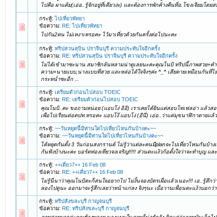
ไปคือ ผาแต้ม(เอ่อ..รู้จักอยู่ที่เดียวง่ะ) และต้องการพักค้างคืนที่อ.โขงเจียมโดยสม
กระทู้:
ไปเที่ยวพัทยา
ข้อความ:
RE: ไปเที่ยวพัทยา
ไปกัน2คน ไม่เหงาเหรอคะ ไว้มาเที่ยวด้วยกันครั้งต่อไปนะคะ
กระทู้:
ทริปสวนสุบิน ปราจีนบุรี ความประทับใจอีกครั้ง
ข้อความ:
RE: ทริปสวนสุบิน ปราจีนบุรี ความประทับใจอีกครั้ง
ไม่ได้เข้ามาซะนาน สมาชิกล้นหลามน่าดูเลยนะคะคุณโนบิ ทริปนี้ภาพสวย+คำ
ความ+นายแบบ,นางแบบที่สวย และหล่อได้ใจจิงๆค่ะ ^_^ เสียดายเหมือนกันที่ไม
กระหน่ำซะอีก ...
กระทู้:
เตรียมตัวก่อนไปสอบ TOEIC
ข้อความ:
RE: เตรียมตัวก่อนไปสอบ TOEIC
คุณโนบิ..คะ ขอถามหน่อย (แอบโง่ อิอิ) เราเคยได้ยินแต่สอบโทเฟลอ่า แล้วสอ
เพื่อไปเรียนต่อตปท.หรอคะ แอบโง๊ แอบโง่ (อีนี่) เอ่อ..ว่าแต่มุขนาฬิกาตายแล้วต
กระทู้:
~~วันหยุดนี้มีท่านใดไปเที่ยวไหนกันบ้างคะ~~
ข้อความ:
~~วันหยุดนี้มีท่านใดไปเที่ยวไหนกันบ้างคะ~~
ได้หยุดกันตั้ง 3 วันก่อนสงกรานต์ ไม่รู้ว่าแต่ละคนมีplanจะไปเที่ยวไหนกันบ้างเ
กันฟังบ้างนะคะ บอร์ดท่องเที่ยวจงเจริญ!!!!! ส่วนตะแง้วก้อตั้งใจว่าจะทำบุญ และเ
กระทู้:
++เดี่ยว7++ 16 Feb 08
ข้อความ:
RE: ++เดี่ยว7++ 16 Feb 08
ไม่รู้นี่นาว่าคุณโนบิตะก็สนใจอยากไป ไม่งั้นจองบัตรเผื่อแล้วเนอะ!!! เอ..รู้สึกว
ลองไปดูนะ ออกมาจะรู้สึกเลยว่าหน้าแก่ลง จิงๆนะ เมื่อวานเพื่อนตะแง้วบอกว่าได้
กระทู้:
ทริปสังขละบุรี กาญจนบุรี
ข้อความ:
RE: ทริปสังขละบุรี กาญจนบุรี