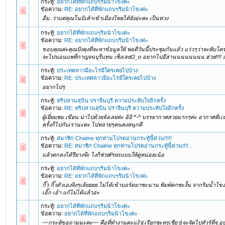
กระทู้:
อยากได้ที่พักแถบๆริมน้าโขงค่ะ
ข้อความ:
RE: อยากได้ที่พักแถบๆริมน้าโขงค่ะ
อืม..ว่าแต่คุณโนบิเค้าเข้าเมืองไทยได้ยังอ่ะคะ เป็นห่วง
กระทู้:
อยากได้ที่พักแถบๆริมน้าโขงค่ะ
ข้อความ:
RE: อยากได้ที่พักแถบๆริมน้าโขงค่ะ
ขอบคุณค่ะคุณปังคุงที่จะหาข้อมูลให้ พอดีวันนี้ประชุมกันแล้ว แว่วๆว่าจะพับโค
จะไปนอนแพที่กาญจนบุรีแทน เซ็งเลยO_o อยากไปอีสานนนนนนนน ฮ่วย!!!! เรื
กระทู้:
ประเทศลาวมีอะไรมีใครเคยไปบ้าง
ข้อความ:
RE: ประเทศลาวมีอะไรมีใครเคยไปบ้าง
อยากไปๆ
กระทู้:
ทริปสวนสุบิน ปราจีนบุรี ความประทับใจอีกครั้ง
ข้อความ:
RE: ทริปสวนสุบิน ปราจีนบุรี ความประทับใจอีกครั้ง
ผู้เยี่ยมชม เขียน:น่าไปด้วยจังเลยค่ะ อิอิ ^-^ บรรยากาศสวยมากๆค่ะ อากาศดีเเน่
ครั้งก็ไปกับเรานะคะ ไปหลายๆคนคงหนุกดี
กระทู้:
สมาชิก Chaime ทุกท่านโปรดอ่านกระทู้นี้ด่วน!!!!!
ข้อความ:
RE: สมาชิก Chaime ทุกท่านโปรดอ่านกระทู้นี้ด่วน!!!!...
แล้วตกลงได้รึยางจ๊ะ ไงก็ช่วยPostแบบให้ดูหน่อยเน้อ
กระทู้:
อยากได้ที่พักแถบๆริมน้าโขงค่ะ
ข้อความ:
RE: อยากได้ที่พักแถบๆริมน้าโขงค่ะ
กิ๊ว กิ๊วตัวเองจิงๆเล้ยยยย ไม่ได้เข้าบอร์ดมาซะนาน พิมพ์ตกซะงั้น จากริมน้ำโข
เอิ๊ก เอ้า แก้ไม่ได้แล้วอ่ะ
กระทู้:
อยากได้ที่พักแถบๆริมน้าโขงค่ะ
ข้อความ:
อยากได้ที่พักแถบๆริมน้าโขงค่ะ
~~กระทู้ขอถามนะคะ~~ คือที่ทำงานตะแง้ว(เรียกซะหรูเชียว)จะจัดไปทัวร์ที่จ.อุบ