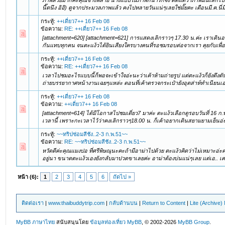
ภาพสวยมากค่ะคุณช้างพลาย นางแบบในภาพก็น่ารักจัง ติดแต่ว่าภาพมันเล็กไปอ
นี๊ดนึง อิอิ) ดูจากประมวลภาพแล้ว คงไปหลายวันแน่ๆเลยใช่มั๊ยคะ เดือนมี.ค.น
กระทู้:
++เดี่ยว7++ 16 Feb 08
ข้อความ:
RE: ++เดี่ยว7++ 16 Feb 08
[attachment=620] [attachment=621] การแสดงเลิกราวๆ 17.30 น.ค่ะ เราเดินอ
กันแทบทุกคน จนตะแง้วได้ยินเสียงใครบางคนที่รอชมรอบต่อจากเรา คุยกับเพื่อน
กระทู้:
++เดี่ยว7++ 16 Feb 08
ข้อความ:
RE: ++เดี่ยว7++ 16 Feb 08
เวลาไปชมอะไรแบบนี้ก็พอจะเข้าใจอ่ะนะว่าเค้าห้ามถ่ายรูป แต่ตะแง้วก็ยังดึงด
ถ่ายบรรยากาศหน้างานเฉยๆแหล่ะ ตอนที่เค้าตรวจกระเป๋ายังอุตส่าห์ทำเนียนเอ
กระทู้:
++เดี่ยว7++ 16 Feb 08
ข้อความ:
++เดี่ยว7++ 16 Feb 08
[attachment=614] ได้มีโอกาสไปชมเดี่ยว7 มาค่ะ ตะแง้วเลือกดูรอบวันที่ 16 ก.พ
เวลานี้ เพราะกะเวลาไว้ว่าคงเลิกราวๆ18.00 น. ก็เค้าอยากเดินสยามยามเย็นอ่ะดิ วี
กระทู้:
~~ทริปซ่อมสีชัง..2-3 ก.พ.51~~
ข้อความ:
RE: ~~ทริปซ่อมสีชัง..2-3 ก.พ.51~~
หวัดดีค่ะคุณแมงปอ ที่ศรีพิษณุนะคะถ้ามีอาม่าไปด้วย ตะแง้วคิดว่าไม่เหมาะอ่ะ
อยู่นา ขนาดตะแง้วเองยังกลับมาปวดขาเลยค่ะ อาม่าต้องบ่นแน่ๆเลย แต่เอ.. เคย
หน้า (6):
1
2
3
4
5
6
ถัดไป »
ติดต่อเรา
|
www.thaibuddytrip.com
|
กลับด้านบน
|
Return to Content
|
Lite (Archive
MyBB ภาษาไทย
สนับสนุนโดย
ข้อมูลท่องเที่ยว
MyBB
, © 2002-2026
MyBB Group
.