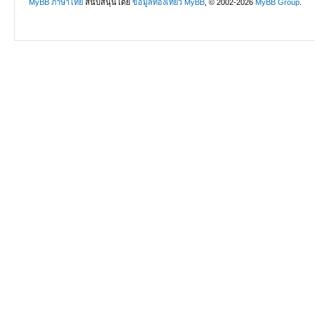
MyBB ภาษาไทย
สนับสนุนโดย
ข้อมูลท่องเที่ยว
MyBB
, © 2002-2026
MyBB Group
.