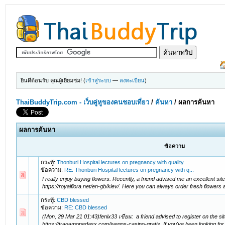
ยินดีต้อนรับ คุณผู้เยี่ยมชม! (
เข้าสู่ระบบ
—
ลงทะเบียน
)
ThaiBuddyTrip.com - เว็บคู่หูของคนชอบเที่ยว
/
ค้นหา
/
ผลการค้นหา
ผลการค้นหา
ข้อความ
กระทู้:
Thonburi Hospital lectures on pregnancy with quality
ข้อความ:
RE: Thonburi Hospital lectures on pregnancy with q...
I really enjoy buying flowers. Recently, a friend advised me an excellent site
https://royalflora.net/en-gb/kiev/. Here you can always order fresh flowers a
กระทู้:
CBD blessed
ข้อความ:
RE: CBD blessed
(Mon, 29 Mar 21 01:43)fenix33 เขียน: a friend advised to register on the sit
https://tragamonedasx.com/juegos-casino-gratis. If you've been looking for 